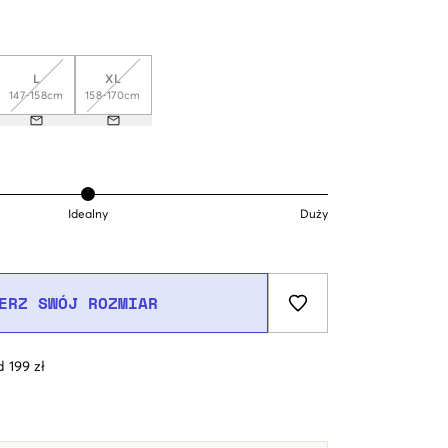
L
XL
147-158cm
158-170cm
Idealny
Duży
ERZ SWÓJ ROZMIAR
 199 zł