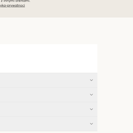
 z innymi ofertami.
tyka-prywatnoci