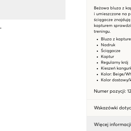
Beżowa bluza z kap
i umieszczone na pi
ściągacze znajdują
kapturem sprawdzi 
L
treningu.
Bluza z kaptur
Nadruk
Ściągacze
Kaptur
Regularny krój
Kieszeń kangu
Kolor: Beige/W
Kolor dostawy/
Numer pozycji
:
1
Wskazówki dotyc
Więcej informacji