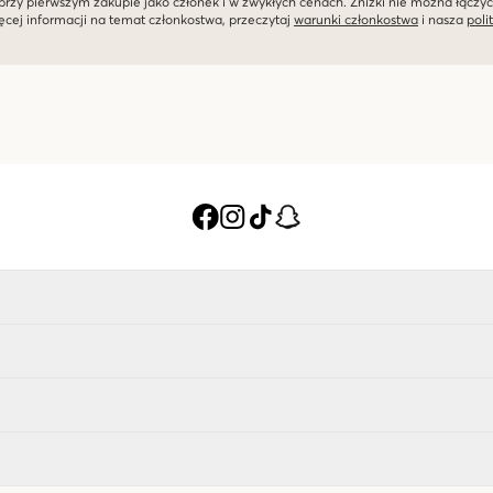
przy pierwszym zakupie jako członek i w zwykłych cenach. Zniżki nie można łączyć
ęcej informacji na temat członkostwa, przeczytaj
warunki członkostwa
i nasza
poli