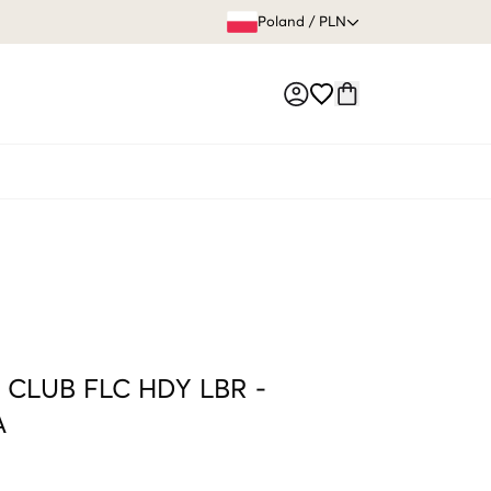
60 DNI 
Poland
/
PLN
Market switch
 CLUB FLC HDY LBR
-
A