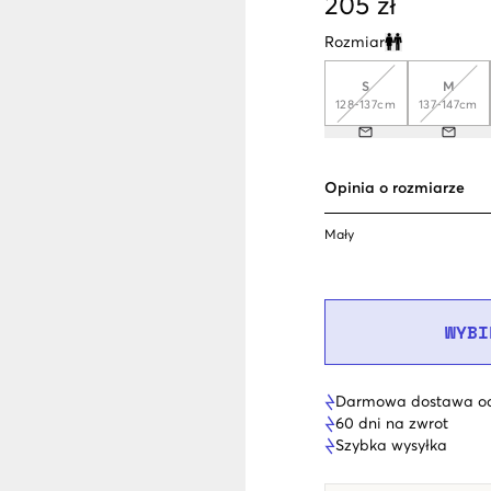
205 zł
Rozmiar
Clone modal
S
M
128-137cm
137-147cm
Opinia o rozmiarze
Mały
WYBI
Darmowa dostawa od
60 dni na zwrot
Szybka wysyłka