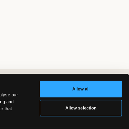
Allow all
alyse our
ing and
Allow selection
r that