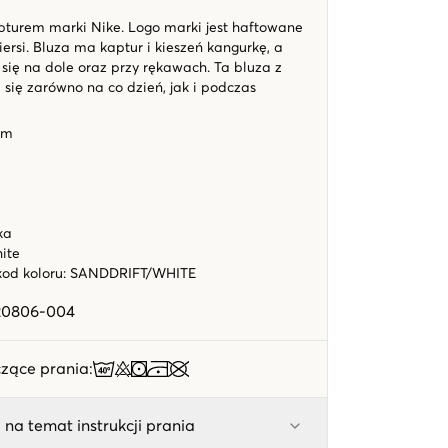
turem marki Nike. Logo marki jest haftowane
ersi. Bluza ma kaptur i kieszeń kangurkę, a
 się na dole oraz przy rękawach. Ta bluza z
się zarówno na co dzień, jak i podczas
em
rka
hite
kod koloru
:
SANDDRIFT/WHITE
20806-004
zące prania
:
 na temat instrukcji prania