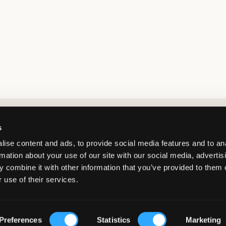
Market switcher
s
ise content and ads, to provide social media features and to an
rmation about your use of our site with our social media, advertis
 combine it with other information that you’ve provided to them o
 use of their services.
Poland
/
PLN
Copyright 2026 Kids Brand Store AB
Preferences
Statistics
Marketing