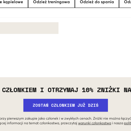
je kąpielowe
Odzież treningowa
Odzież do spania
Odz
 CZŁONKIEM I OTRZYMAJ 10% ZNIŻKI N
ZOSTAŃ CZŁONKIEM JUŻ DZIŚ
przy pierwszym zakupie jako członek i w zwykłych cenach. Zniżki nie można łączyć
ęcej informacji na temat członkostwa, przeczytaj
warunki członkostwa
i nasza
poli