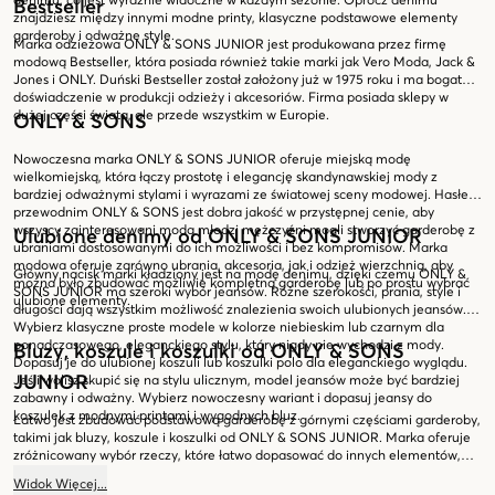
denimu, co jest wyraźnie widoczne w każdym sezonie. Oprócz denimu
Bestseller
znajdziesz między innymi modne printy, klasyczne podstawowe elementy
garderoby i odważne style.
Marka odzieżowa ONLY & SONS JUNIOR jest produkowana przez firmę
modową Bestseller, która posiada również takie marki jak Vero Moda, Jack &
Jones i ONLY. Duński Bestseller został założony już w 1975 roku i ma bogate
doświadczenie w produkcji odzieży i akcesoriów. Firma posiada sklepy w
dużej części świata, ale przede wszystkim w Europie.
ONLY & SONS
Nowoczesna marka ONLY & SONS JUNIOR oferuje miejską modę
wielkomiejską, która łączy prostotę i elegancję skandynawskiej mody z
bardziej odważnymi stylami i wyrazami ze światowej sceny modowej. Hasłem
przewodnim ONLY & SONS jest dobra jakość w przystępnej cenie, aby
wszyscy zainteresowani modą młodzi mężczyźni mogli stworzyć garderobę z
Ulubione denimy od ONLY & SONS JUNIOR
ubraniami dostosowanymi do ich możliwości i bez kompromisów. Marka
modowa oferuje zarówno ubrania, akcesoria, jak i odzież wierzchnią, aby
Główny nacisk marki kładziony jest na modę denimu, dzięki czemu ONLY &
można było zbudować możliwie kompletną garderobę lub po prostu wybrać
SONS JUNIOR ma szeroki wybór jeansów. Różne szerokości, prania, style i
ulubione elementy.
długości dają wszystkim możliwość znalezienia swoich ulubionych jeansów.
Wybierz klasyczne proste modele w kolorze niebieskim lub czarnym dla
ponadczasowego, eleganckiego stylu, który nigdy nie wychodzi z mody.
Bluzy, koszule i koszulki od ONLY & SONS
Dopasuj je do ulubionej koszuli lub koszulki polo dla eleganckiego wyglądu.
JUNIOR
Jeśli wolisz skupić się na stylu ulicznym, model jeansów może być bardziej
zabawny i odważny. Wybierz nowoczesny wariant i dopasuj jeansy do
koszulek z modnymi printami i wygodnych bluz.
Łatwo jest zbudować podstawową garderobę z górnymi częściami garderoby,
takimi jak bluzy, koszule i koszulki od ONLY & SONS JUNIOR. Marka oferuje
zróżnicowany wybór rzeczy, które łatwo dopasować do innych elementów,
ale także efektowne ubrania w modnych stylach i z ekscytującymi printami.
Widok
Więcej
...
Tutaj znajdziesz górne części garderoby zarówno na co dzień, jak i na