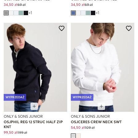
34,50 zł
69 zł
34,50 zł
69 zł
+
1
+
1
WYPRZEDAŻ
WYPRZEDAŻ
ONLY & SONS JUNIOR
ONLY & SONS JUNIOR
OSJPHIL REG 12 STRUC HALF ZIP
OSJCERES CREW NECK SWT
KNT
54,50 zł
109 zł
99,50 zł
199 zł