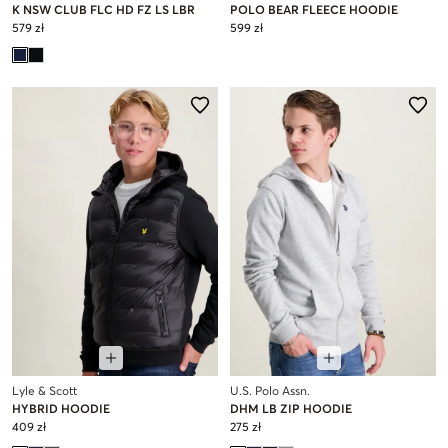
K NSW CLUB FLC HD FZ LS LBR
POLO BEAR FLEECE HOODIE
579 zł
599 zł
Lyle & Scott
U.S. Polo Assn.
HYBRID HOODIE
DHM LB ZIP HOODIE
409 zł
275 zł