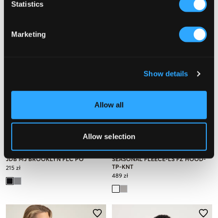
Statistics
Marketing
Show details
Allow all
Allow selection
Nike Jordan
Polo Ralph Lauren
JDB MJ BROOKLYN FLC PO
SEASONAL FLEECE-LS FZ HOOD-
TP-KNT
215 zł
489 zł