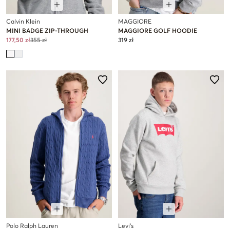
Calvin Klein
MAGGIORE
MINI BADGE ZIP-THROUGH
MAGGIORE GOLF HOODIE
177,50 zł
355 zł
319 zł
Polo Ralph Lauren
Levi's