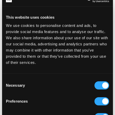
This website uses cookies
We use cookies to personalise content and ads, to
provide social media features and to analyse our traffic.
We also share information about your use of our site with
our social media, advertising and analytics partners who
may combine it with other information that you’ve
provided to them or that they’ve collected from your use
of their services.
NOWOŚĆ
NOWOŚĆ
Consent
Necessary
Selection
MAGGIORE
MAGGIORE
EMBOSSED HOODIE
POCKET ZIP HOODIE
Preferences
399 zł
399 zł