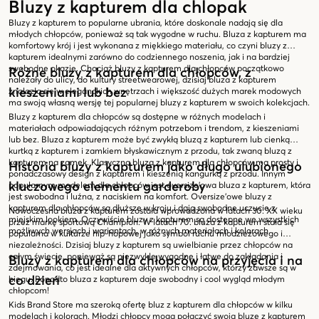
Bluzy z kapturem dla chlopak
Bluzy z kapturem to popularne ubrania, które doskonale nadają się dla
młodych chłopców, ponieważ są tak wygodne w ruchu. Bluza z kapturem ma
komfortowy krój i jest wykonana z miękkiego materiału, co czyni bluzy z
kapturem idealnymi zarówno do codziennego noszenia, jak i na bardziej
swobodne okazje. Chociaż bluzy z kapturem dla chłopców początkowo
Różne bluzy z kapturem dla chłopców, z
należały do ulicy, do kultury streetwearowej, dzisiaj bluza z kapturem
kieszeniami lub bez
znalazła się w eleganckich wnętrzach i większość dużych marek modowych
ma swoją własną wersję tej popularnej bluzy z kapturem w swoich kolekcjach.
Bluzy z kapturem dla chłopców są dostępne w różnych modelach i
materiałach odpowiadających różnym potrzebom i trendom, z kieszeniami
lub bez. Bluza z kapturem może być zwykłą bluzą z kapturem lub cienką
kurtką z kapturem i zamkiem błyskawicznym z przodu, tak zwaną bluzą z
kapturem na zamek. Klasyczna bluza z kapturem dla chłopców ma prosty i
Historia bluzy z kapturem jako długo ulubionego
ponadczasowy design z kapturem i kieszenią kangurką z przodu. Innym
kluczowego elementu garderoby
popularnym modelem dla chłopców jest oversize'owa bluza z kapturem, która
jest swobodna i luźna, z naciskiem na komfort. Oversize'owe bluzy z
kapturem dla chłopców są dłuższe w kroju i dają swobodne uczucie z
Nowoczesna bluza z kapturem została wprowadzona w latach 30. XX wieku
miejskim lookiem. Oczywiście bluzy z kapturem są dostępne we wszystkich
przez markę sportową Champion. W latach 70. bluza z kapturem stała się
możliwych wersjach i wariantach, w różnych materiałach i kolorach.
popularna w kulturze hip-hopowej jako symbol ruchu młodzieżowego i
niezależności. Dzisiaj bluzy z kapturem są uwielbianie przez chłopców na
całym świecie, ponieważ są niezwykle wygodne i łatwe do zakładania i
Bluzy z kapturem dla chłopców na przyjęcia i na
zdejmowania, co jest idealne dla aktywnych chłopców, którzy zawsze są w
co dzień
biegu. Ponadto bluza z kapturem daje swobodny i cool wygląd młodym
chłopcom!
Kids Brand Store ma szeroką ofertę bluz z kapturem dla chłopców w kilku
modelach i kolorach. Młodzi chłopcy mogą połączyć swoją bluzę z kapturem