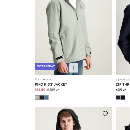
WYPRZEDAŻ
Didriksons
Lyle & Sc
PIKO KIDS' JACKET
ZIP TH
194,50 zł
389 zł
409 zł