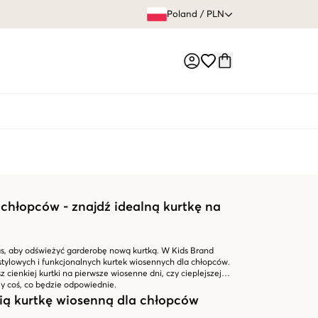
60 DNI 
Poland
/
PLN
Market switch
 chłopców - znajdź idealną kurtkę na
as, aby odświeżyć garderobę nową kurtką. W Kids Brand
 stylowych i funkcjonalnych kurtek wiosennych dla chłopców.
z cienkiej kurtki na pierwsze wiosenne dni, czy cieplejszej
my coś, co będzie odpowiednie.
ą kurtkę wiosenną dla chłopców