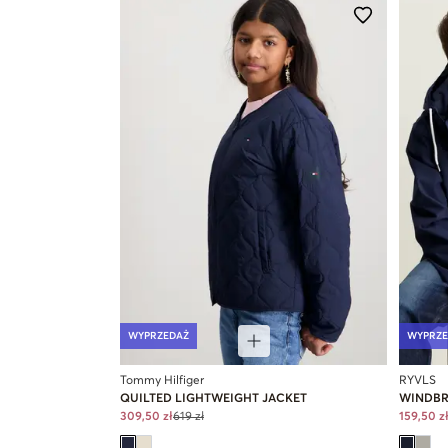
WYPRZEDAŻ
WYPRZE
Tommy Hilfiger
RYVLS
QUILTED LIGHTWEIGHT JACKET
WINDBR
309,50 zł
619 zł
159,50 z