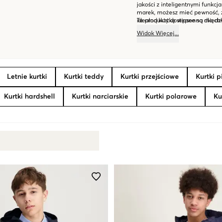
jakości z inteligentnymi funkcj
marek, możesz mieć pewność, ż
idealną kurtkę wiosenną dla chł
Te produkty dostępne są między
ofercie na pewno znajdziesz ku
Widok
Więcej
...
Zapraszamy do nas, aby znaleźć
Letnie kurtki
Kurtki teddy
Kurtki przejściowe
Kurtki 
Kurtki hardshell
Kurtki narciarskie
Kurtki polarowe
Ku