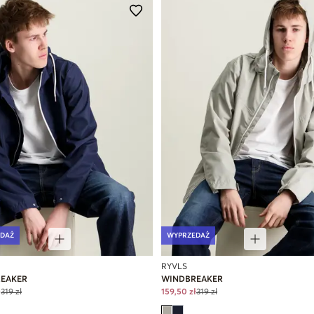
DAŻ
WYPRZEDAŻ
RYVLS
EAKER
WINDBREAKER
ł
319 zł
159,50 zł
319 zł