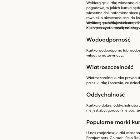
Wybierając kurtkę wiosenną dl
pogodowe, w jakich kurtka będz
wiosenne dni, natomiast nieco 
również o aktywnościach, do k
swobodę ruchów jest idealna dl
Wybierając kurtkę wiosenną dla 
o których warto pamiętać przy 
Kilka rzeczy, o których należy 
Wodoodporność
Kurtka wodoodporna lub wodoszc
wilgotno na zewnątrz.
Wiatroszczelność
Wiatroszczelna kurtka przyda s
przez kurtkę i sprawia, że dziec
Oddychalność
Kurtka o dobrej oddychalności 
nie jest zbyt gorąco i nie poci si
Popularne marki ku
U nas znajdziesz kurtki wiosen
Parajumpers, Colmar i Polo Ral