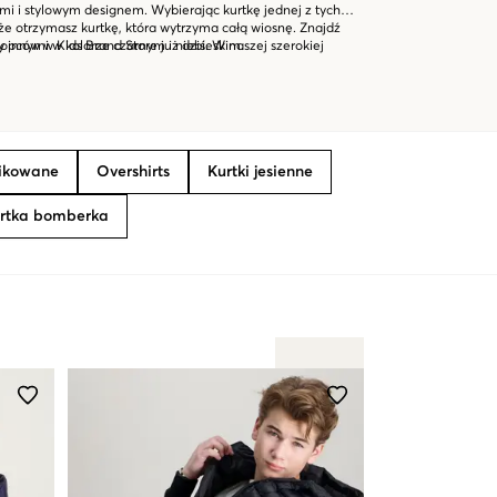
ami i stylowym designem. Wybierając kurtkę jednej z tych
e otrzymasz kurtkę, która wytrzyma całą wiosnę. Znajdź
opców w Kids Brand Store już dziś. W naszej szerokiej
 innymi w kolorze czarnym i niebieskim.
rtkę, która odpowiada potrzebom i stylowi Twojego dziecka.
 najładniejszą kurtkę na wiosnę!
pikowane
Overshirts
Kurtki jesienne
rtka bomberka