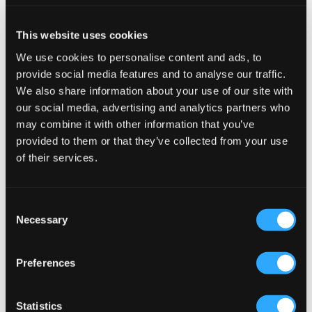
WYPRZEDAŻ
This website uses cookies
We use cookies to personalise content and ads, to
UGG
MAGGIORE
W TASMAN II
M LOGO SLIPPERS
provide social media features and to analyse our traffic.
665 zł
79,50 zł
159 zł
We also share information about your use of our site with
our social media, advertising and analytics partners who
may combine it with other information that you’ve
provided to them or that they’ve collected from your use
of their services.
Consent
Necessary
Selection
Preferences
WYPRZEDAŻ
Statistics