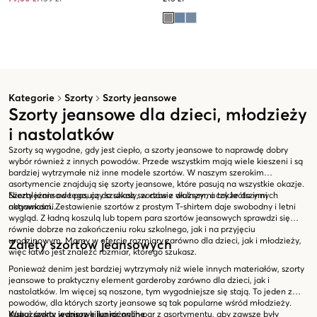
Kategorie
Szorty
Szorty jeansowe
Szorty jeansowe dla dzieci, młodzieży
i nastolatków
Szorty są wygodne, gdy jest ciepło, a szorty jeansowe to naprawdę dobry
wybór również z innych powodów. Przede wszystkim mają wiele kieszeni i są
bardziej wytrzymałe niż inne modele szortów. W naszym szerokim
asortymencie znajdują się szorty jeansowe, które pasują na wszystkie okazje.
Niezależnie od tego, czy szukasz szortów z dłuższymi czy krótszymi
Szorty jeansowe pasują do szkoły, w czasie wolnym, a także do innych
nogawkami.
aktywności. Zestawienie szortów z prostym T-shirtem daje swobodny i letni
wygląd. Z ładną koszulą lub topem para szortów jeansowych sprawdzi się
równie dobrze na zakończeniu roku szkolnego, jak i na przyjęciu
urodzinowym. Mamy w ofercie rozmiary zarówno dla dzieci, jak i młodzieży,
Zalety szortów jeansowych
więc łatwo jest znaleźć rozmiar, którego szukasz.
Ponieważ denim jest bardziej wytrzymały niż wiele innych materiałów, szorty
jeansowe to praktyczny element garderoby zarówno dla dzieci, jak i
nastolatków. Im więcej są noszone, tym wygodniejsze się stają. To jeden z
powodów, dla których szorty jeansowe są tak popularne wśród młodzieży.
Wskazówka: wybierz kilka różnych par z asortymentu, aby zawsze były
Kupuj szorty jeansowe junior online