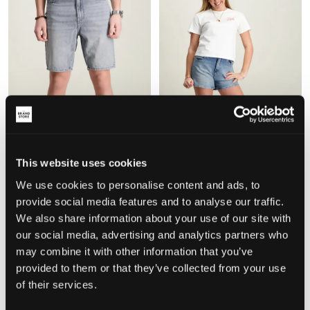
WYPRZEDAŻ
WYPRZEDAŻ
This website uses cookies
We use cookies to personalise content and ads, to
ONLY & SONS JUNIOR
Abrand
OSJEDGE MG 2790 TAI DNM
VENICE SHORT SELENA
provide social media features and to analyse our traffic.
SHORTS
117,50 zł
235 zł
We also share information about your use of our site with
64,50 zł
129 zł
our social media, advertising and analytics partners who
may combine it with other information that you’ve
provided to them or that they’ve collected from your use
of their services.