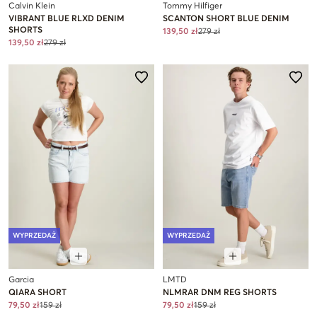
Calvin Klein
Tommy Hilfiger
VIBRANT BLUE RLXD DENIM
SCANTON SHORT BLUE DENIM
SHORTS
139,50 zł
279 zł
139,50 zł
279 zł
WYPRZEDAŻ
WYPRZEDAŻ
Garcia
LMTD
QIARA SHORT
NLMRAR DNM REG SHORTS
79,50 zł
159 zł
79,50 zł
159 zł