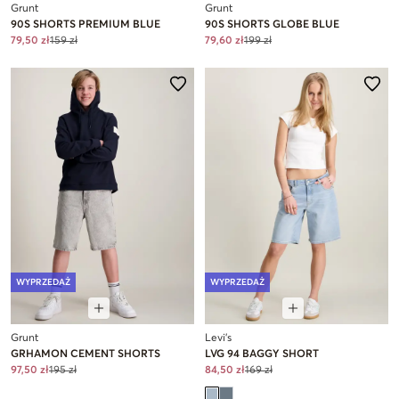
Grunt
Grunt
90S SHORTS PREMIUM BLUE
90S SHORTS GLOBE BLUE
79,50 zł
159 zł
79,60 zł
199 zł
WYPRZEDAŻ
WYPRZEDAŻ
Grunt
Levi's
GRHAMON CEMENT SHORTS
LVG 94 BAGGY SHORT
97,50 zł
195 zł
84,50 zł
169 zł