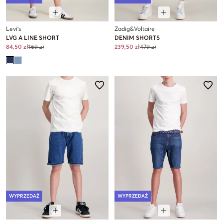
Levi's
Zadig&Voltaire
LVG A LINE SHORT
DENIM SHORTS
84,50 zł
169 zł
239,50 zł
479 zł
WYPRZEDAŻ
WYPRZEDAŻ