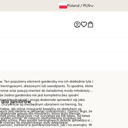
60 DNI 
Poland
/
PLN
Market switch
. Ten popularny element garderoby ma ich dokładnie tyle i
reningowymi, dresowymi lub sweatpants. To spodnie, które
tronne oraz pasują również do świadomej mody młodzieży.
, że żadna garderoba nie jest kompletna bez spodni
elu różnych okazji i mogą doskonale sprawdzić się jako
 dla juniorów
. Oczywiście są niezbędnym ubraniem na trening. Są
iałów, ale różne mieszanki bawełny ze stretchem są
owych jest idealna w aktywnej codzienności. Oprócz tego, że
 doskonale pasują dla młodzieży, która dużo trenuje,
ałt przez długi czas i nie zużywają się tak łatwo. Są łatwe
ry szybko schnie. W naszym asortymencie znajdują się
 szybko schną. Para spodni treningowych dobrze sprawdza się
ak również do eleganckiego stylu streetwear.
tywności, zarówno w pomieszczeniach, jak i na zewnątrz. W