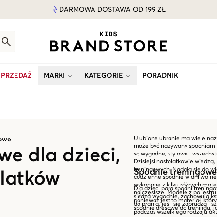
DARMOWA DOSTAWA OD 199 ZŁ
PRZEDAŻ
MARKI
KATEGORIE
PORADNIK
Ulubione ubranie ma wiele nazw
gowe
może być nazywany spodniami t
e dla dzieci,
są wygodne, stylowe i wszechs
Dzisiejsi nastolatkowie wiedzą
treningowych. Nadają się do wi
Spodnie treningowe
olatków
codzienne spodnie w dni wolne
wykonane z kilku różnych mater
Dla dzieci para spodni trening
najczęstsze. Modele z poliestru
siedzą wygodnie, zachowują kszt
ponieważ jest to materiał, któ
do prania, jeśli się zabrudzą i
spodnie dresowe do treningu, j
podczas wszelkiego rodzaju ak