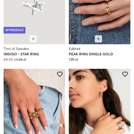
WYPRZEDAŻ
Timi of Sweden
Edblad
INDIGO - STAR RING
PEAK RING SINGLE GOLD
69,50 zł
139 zł
139 zł