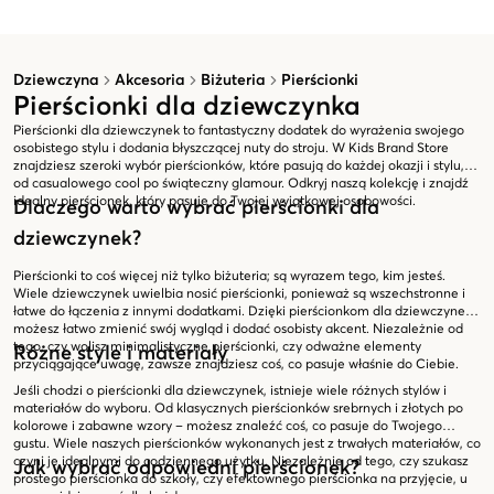
Dziewczyna
Akcesoria
Biżuteria
Pierścionki
Pierścionki dla dziewczynka
Pierścionki dla dziewczynek to fantastyczny dodatek do wyrażenia swojego
osobistego stylu i dodania błyszczącej nuty do stroju. W Kids Brand Store
znajdziesz szeroki wybór pierścionków, które pasują do każdej okazji i stylu,
od casualowego cool po świąteczny glamour. Odkryj naszą kolekcję i znajdź
idealny pierścionek, który pasuje do Twojej wyjątkowej osobowości.
Dlaczego warto wybrać pierścionki dla
dziewczynek?
Pierścionki to coś więcej niż tylko biżuteria; są wyrazem tego, kim jesteś.
Wiele dziewczynek uwielbia nosić pierścionki, ponieważ są wszechstronne i
łatwe do łączenia z innymi dodatkami. Dzięki pierścionkom dla dziewczynek
możesz łatwo zmienić swój wygląd i dodać osobisty akcent. Niezależnie od
tego, czy wolisz minimalistyczne pierścionki, czy odważne elementy
Różne style i materiały
przyciągające uwagę, zawsze znajdziesz coś, co pasuje właśnie do Ciebie.
Jeśli chodzi o pierścionki dla dziewczynek, istnieje wiele różnych stylów i
materiałów do wyboru. Od klasycznych pierścionków srebrnych i złotych po
kolorowe i zabawne wzory – możesz znaleźć coś, co pasuje do Twojego
gustu. Wiele naszych pierścionków wykonanych jest z trwałych materiałów, co
czyni je idealnymi do codziennego użytku. Niezależnie od tego, czy szukasz
Jak wybrać odpowiedni pierścionek?
prostego pierścionka do szkoły, czy efektownego pierścionka na przyjęcie, u