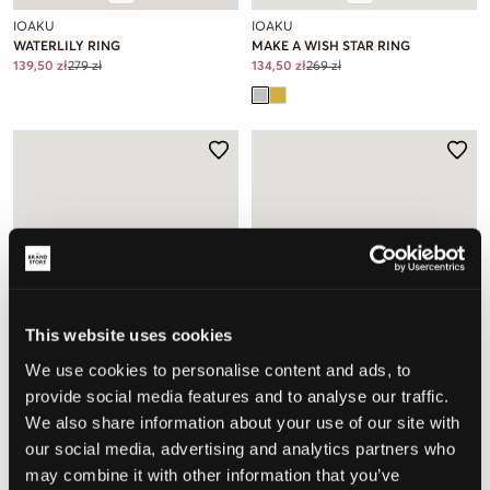
IOAKU
IOAKU
WATERLILY RING
MAKE A WISH STAR RING
139,50 zł
279 zł
134,50 zł
269 zł
This website uses cookies
We use cookies to personalise content and ads, to
provide social media features and to analyse our traffic.
WYPRZEDAŻ
WYPRZEDAŻ
We also share information about your use of our site with
our social media, advertising and analytics partners who
IOAKU
IOAKU
may combine it with other information that you’ve
MAKE A WISH STAR RING
DRAGONFLY REBORN MULTI RING