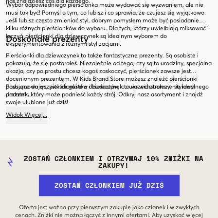
nas znajdziesz coś dla każdego.
Wybór odpowiedniego pierścionka może wydawać się wyzwaniem, ale nie
musi tak być! Pomyśl o tym, co lubisz i co sprawia, że czujesz się wyjątkowo.
Jeśli lubisz często zmieniać styl, dobrym pomysłem może być posiadanie
kilku różnych pierścionków do wyboru. Dla tych, którzy uwielbiają miksować i
łączyć, pierścionki dla dziewczynek są idealnym wyborem do
Doskonałe prezenty
eksperymentowania z różnymi stylizacjami.
Pierścionki dla dziewczynek to także fantastyczne prezenty. Są osobiste i
pokazują, że się postarałeś. Niezależnie od tego, czy są to urodziny, specjalna
okazja, czy po prostu chcesz kogoś zaskoczyć, pierścionek zawsze jest
docenionym prezentem. W Kids Brand Store możesz znaleźć pierścionki
pasujące do wszystkich gustów i budżetów, co ułatwia znalezienie idealnego
Podsumowując, pierścionki dla dziewczynek to wszechstronny i stylowy
prezentu.
dodatek, który może podnieść każdy strój. Odkryj nasz asortyment i znajdź
swoje ulubione już dziś!
Widok
Więcej
...
ZOSTAŃ CZŁONKIEM I OTRZYMAJ 10% ZNIŻKI NA
ZAKUPY!
ZOSTAŃ CZŁONKIEM JUŻ DZIŚ
Oferta jest ważna przy pierwszym zakupie jako członek i w zwykłych
cenach. Zniżki nie można łączyć z innymi ofertami. Aby uzyskać więcej