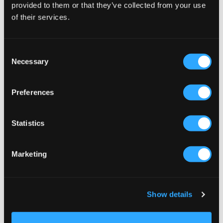
provided to them or that they’ve collected from your use
134,50 zł
269 zł
119,50 zł
239 zł
of their services.
Consent
Necessary
Selection
Preferences
Statistics
Marketing
WYPRZEDAŻ
WYPRZEDAŻ
IOAKU
IOAKU
Show details
DRAGONFLY REBORN MULTI RING
NOELIA RING
119,50 zł
239 zł
97,50 zł
195 zł