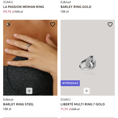
IOAKU
Edblad
LA PASSION WOMAN RING
BARLEY RING GOLD
59,70 zł
199 zł
139 zł
WYPRZEDAŻ
Edblad
IOAKU
BARLEY RING STEEL
LIBERTÉ MULTI RING 7 GOLD
139 zł
71,70 zł
239 zł