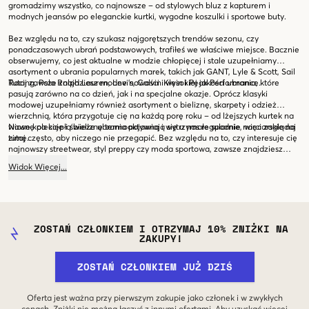
gromadzimy wszystko, co najnowsze – od stylowych bluz z kapturem i
modnych jeansów po eleganckie kurtki, wygodne koszulki i sportowe buty.
Bez względu na to, czy szukasz najgorętszych trendów sezonu, czy
ponadczasowych ubrań podstawowych, trafiłeś we właściwe miejsce. Bacznie
obserwujemy, co jest aktualne w modzie chłopięcej i stale uzupełniamy
asortyment o ubrania popularnych marek, takich jak GANT, Lyle & Scott, Sail
Racing, Polo Ralph Lauren, Levi's, Calvin Klein i Peak Performance.
Tutaj zawsze znajdziesz modne nowości i wysokiej jakości ubrania, które
pasują zarówno na co dzień, jak i na specjalne okazje. Oprócz klasyki
modowej uzupełniamy również asortyment o bieliznę, skarpety i odzież
wierzchnią, która przygotuje cię na każdą porę roku – od lżejszych kurtek na
wiosnę po ciepłą bieliznę termoaktywną i wytrzymałe spodnie narciarskie na
Nowe kolekcje i świeże ubrania pojawiają się u nas regularnie, więc zaglądaj
zimę.
tutaj często, aby niczego nie przegapić. Bez względu na to, czy interesuje cię
najnowszy streetwear, styl preppy czy moda sportowa, zawsze znajdziesz
aktualne nowości na naszej stronie. Bądź o krok przed innymi – zadbamy o
Widok
Więcej
...
to, abyś zawsze był na bieżąco z najnowszymi trendami w odzieży dla
chłopców!
ZOSTAŃ CZŁONKIEM I OTRZYMAJ 10% ZNIŻKI NA
ZAKUPY!
ZOSTAŃ CZŁONKIEM JUŻ DZIŚ
Oferta jest ważna przy pierwszym zakupie jako członek i w zwykłych