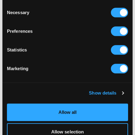
Consent
Necessary
Selection
Preferences
Statistics
WYPRZEDAŻ
WYPRZEDAŻ
Marketing
RYVLS
RYVLS
HIGH COLLAR COAT
HIGH COLLAR COAT
139,50 zł
279 zł
139,50 zł
279 zł
Show details
Allow all
Allow selection