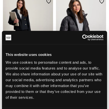
This website uses cookies
WYPRZEDAŻ
WYPRZEDAŻ
We use cookies to personalise content and ads, to
provide social media features and to analyse our traffic.
RYVLS
Tommy Hilfiger
We also share information about your use of our site with
STHLM SHORT TRENCH
ESSENTIAL LONG DOWN JACKET
our social media, advertising and analytics partners who
119,50 zł
239 zł
499,50 zł
999 zł
may combine it with other information that you’ve
provided to them or that they’ve collected from your use
of their services.