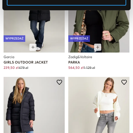
WYPRZEDAŻ
WYPRZEDAŻ
Garcia
Zadig&Voltaire
GIRLS OUTDOOR JACKET
PARKA
239,50 zł
479 zł
564,50 zł
1 129 zł