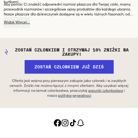
kurtkami.
Aby pomóc Ci znaleźć odpowiedni rozmiar płaszcza dla Twojej córki, mamy
przewodnik rozmiarów i szczegółowe opisy produktów dla każdego ubrania.
Nasze płaszcze dla dziewczynek dostępne są w wielu różnych fasonach, od
dopasowanych do bardziej luźnych modeli. Pamiętaj, aby dokładnie
Widok
Więcej
...
przeczytać wymiary i porównać je z podobnym ubraniem, które już posiadasz,
aby upewnić się, że wybierasz odpowiedni rozmiar. Dzięki naszemu
szerokiemu wyborowi stylowych i funkcjonalnych płaszczy dla dziewczynek
jesteśmy przekonani, że znajdziesz idealny płaszcz w Kids Brand Store.
ZOSTAŃ CZŁONKIEM I OTRZYMAJ 10% ZNIŻKI NA
ZAKUPY!
ZOSTAŃ CZŁONKIEM JUŻ DZIŚ
Oferta jest ważna przy pierwszym zakupie jako członek i w zwykłych
cenach. Zniżki nie można łączyć z innymi ofertami. Aby uzyskać więcej
informacji na temat członkostwa, przeczytaj
warunki członkostwa
i
nasza
polityka-prywatnoci