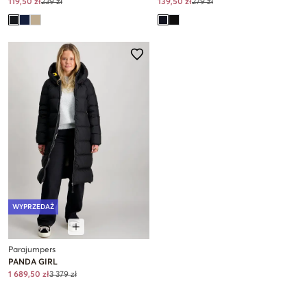
119,50 zł
239 zł
139,50 zł
279 zł
WYPRZEDAŻ
Parajumpers
PANDA GIRL
1 689,50 zł
3 379 zł