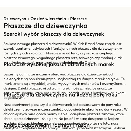
Dziewczyna
Odzież wierzchnia
Płaszcze
Płaszcze dla dziewczynka
Szeroki wybór płaszczy dla dziewczynek
Szukasz nowego płaszcza dla dziewczynki? W Kids Brand Store znajdziesz
szeroki asortyment stylowych i funkcjonalnych płaszczy dla dziewczynek w
różnych stylach i kolorach. Niezależnie od tego, czy szukasz ciepłego
płaszcza zimowego, wygodnego płaszcza przejściowego czy modnej kurtki
przeciwdeszczowej, mamy coś odpowiedniego dla Ciebie.
Płaszcze wysokiej jakości od znanych marek
Jesteśmy dumni, że możemy oferować płaszcze dla dziewczynek od
niektórych z najpopularniejszych i najbardziej zaufanych marek na rynku. Te
marki znane są z wysokiej jakości, wytrzymałych materiałów i przemyślanego
designu. Dzięki płaszczowi od tych marek możesz mieć pewność, że
otrzymasz ubranie, które posłuży długo i poradzi sobie z każdymi warunkami
Płaszcze dla dziewczynek na każdą porę roku
pogodowymi.
Nasz asortyment płaszczy dla dziewczynek jest dostosowany do pory roku,
dzięki czemu zawsze możesz znaleźć odpowiednie ubranie na dany sezon. W
chłodniejszych miesiącach mamy ciepłe i ocieplone płaszcze zimowe, które
chronią przed zimnem i śniegiem. Na jesień i wiosnę dostępne są lżejsze
modele, które są idealne na zmienną pogodę. A gdy zbliża się lato, nasz
Znajdź odpowiedni rozmiar i fason
asortyment wypełnia się kolorowymi kurtkami przeciwdeszczowymi i lekkimi