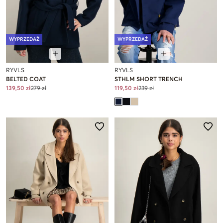
WYPRZEDAŻ
WYPRZEDAŻ
RYVLS
RYVLS
BELTED COAT
STHLM SHORT TRENCH
139,50 zł
279 zł
119,50 zł
239 zł