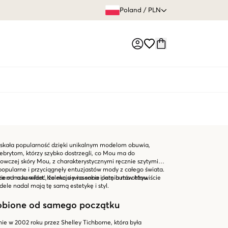
60 DNI 
Poland
/
PLN
Market switch
kała popularność dzięki unikalnym modelom obuwia,
lebrytom, którzy szybko dostrzegli, co Mou ma do
 owczej skóry Mou, z charakterystycznymi ręcznie szytymi
 popularne i przyciągnęły entuzjastów mody z całego świata.
, że od razu widać, że ma się na sobie parę butów Mou.
skiem na komfort. Kolekcja wiosenna i letnia ma oczywiście
ele nadal mają tę samą estetykę i styl.
robione od samego początku
e w 2002 roku przez Shelley Tichborne, która była