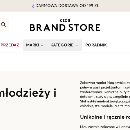
DARMOWA DOSTAWA OD 199 ZŁ
PRZEDAŻ
MARKI
KATEGORIE
PORADNIK
Zabawna marka Mou szybko zys
pełnym pasji projektantom i ce
młodzieży i
zaoferowania. Ikoniczne buty z
detalami, stały się szczególnie
Styl jest tak charakterystyczny
To ciepłe i miękkie buty z naci
chłodniejsze modele, ale te mod
Unikalne i ręcznie 
Mou zostało założone w Londyni