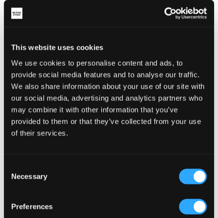
WYPRZEDAŻ
This website uses cookies
We use cookies to personalise content and ads, to
Gina Tricot Young 14+
RYVLS
provide social media features and to analyse our traffic.
14+ PLEATED FLARE JEANS
EVERYDAY FLARE JEANS
We also share information about your use of our site with
77,50 zł
155 zł
159 zł
our social media, advertising and analytics partners who
may combine it with other information that you’ve
provided to them or that they’ve collected from your use
of their services.
Consent
Necessary
Selection
Preferences