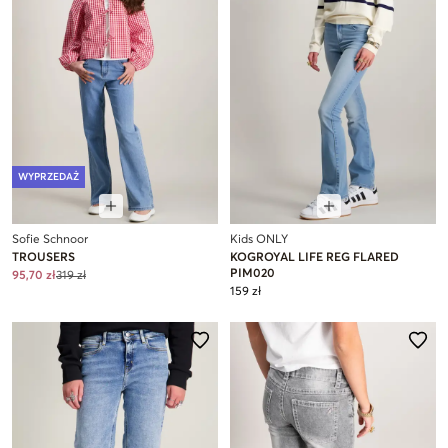
WYPRZEDAŻ
Sofie Schnoor
Kids ONLY
TROUSERS
KOGROYAL LIFE REG FLARED
PIM020
95,70 zł
319 zł
159 zł