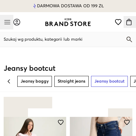
DARMOWA DOSTAWA OD 199 ZŁ
Mobile Menu
Szukaj wg produktu, kategorii lub marki
Mobile Menu
Jeansy bootcut
Jeansy baggy
Straight jeans
Jeansy bootcut
J
BACK