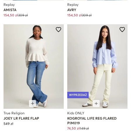
Replay
Replay
AMISTA
AVRY
154,50 zł
309 zł
154,50 zł
309 zł
WYPRZEDAŻ
True Religion
Kids ONLY
JOEY LR FLARE FLAP
KOGROYAL LIFE REG FLARED
PIM019
549 zł
74,50 zł
149 zł