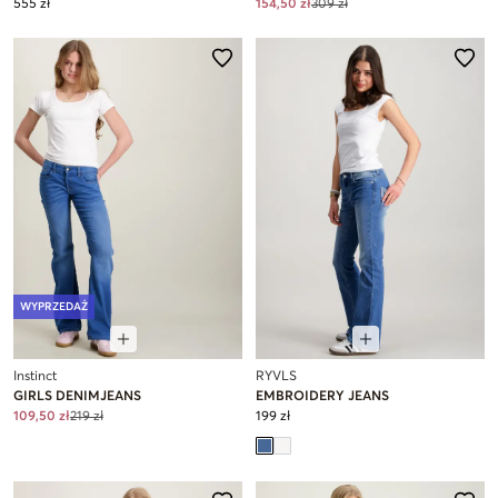
555 zł
154,50 zł
309 zł
WYPRZEDAŻ
Instinct
RYVLS
GIRLS DENIMJEANS
EMBROIDERY JEANS
109,50 zł
219 zł
199 zł