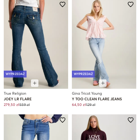
WYPRZEDAŻ
WYPRZEDAŻ
True Religion
Gina Tricot Young
JOEY LR FLARE
Y TOO CLEAN FLARE JEANS
279,50 zł
559 zł
64,50 zł
129 zł