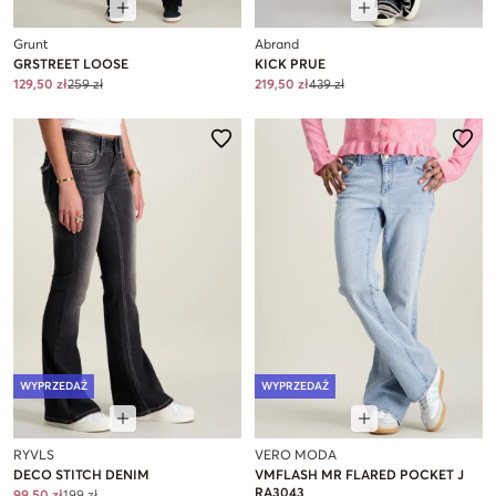
Grunt
Abrand
GRSTREET LOOSE
KICK PRUE
129,50 zł
259 zł
219,50 zł
439 zł
WYPRZEDAŻ
WYPRZEDAŻ
RYVLS
VERO MODA
DECO STITCH DENIM
VMFLASH MR FLARED POCKET J
RA3043
99,50 zł
199 zł