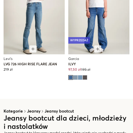
WYPRZEDAŻ
Levi's
Garcia
LVG 726 HIGH RISE FLARE JEAN
ILVY
219 zł
97,50 zł
195 zł
Kategorie
Jeansy
Jeansy bootcut
Jeansy bootcut dla dzieci, młodzieży
i nastolatków