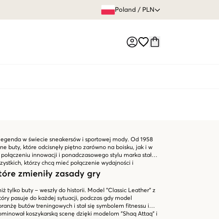
60 DNI 
Poland
/
PLN
Market switch
 legenda w świecie sneakersów i sportowej mody. Od 1958
e buty, które odcisnęły piętno zarówno na boisku, jak i w
i połączeniu innowacji i ponadczasowego stylu marka stała
ystkich, którzy chcą mieć połączenie wydajności i
tóre zmieniły zasady gry
ż tylko buty – weszły do historii. Model "Classic Leather" z
tóry pasuje do każdej sytuacji, podczas gdy model
 branżę butów treningowych i stał się symbolem fitnessu i
minował koszykarską scenę dzięki modelom "Shaq Attaq" i