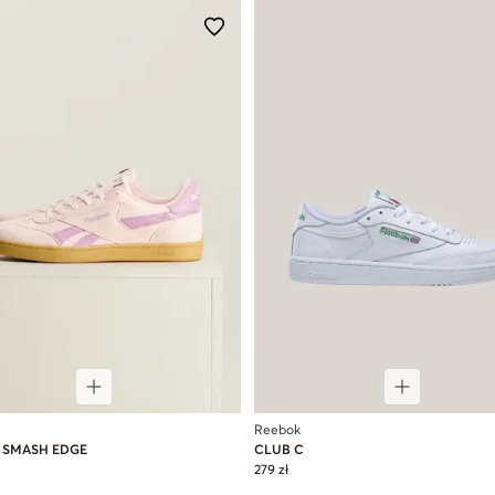
Reebok
 SMASH EDGE
CLUB C
279 zł