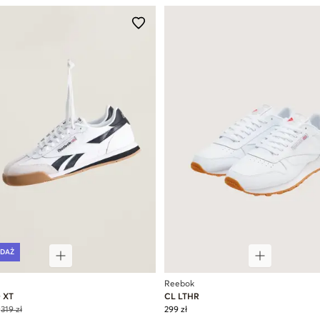
DAŻ
Reebok
 XT
CL LTHR
ł
319 zł
299 zł