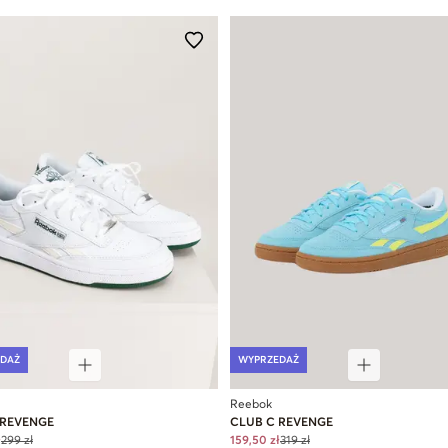
DAŻ
WYPRZEDAŻ
Reebok
 REVENGE
CLUB C REVENGE
ł
299 zł
159,50 zł
319 zł