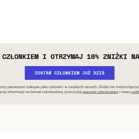
 CZŁONKIEM I OTRZYMAJ 10% ZNIŻKI N
ZOSTAŃ CZŁONKIEM JUŻ DZIŚ
przy pierwszym zakupie jako członek i w zwykłych cenach. Zniżki nie można łączyć
ęcej informacji na temat członkostwa, przeczytaj
warunki członkostwa
i nasza
poli