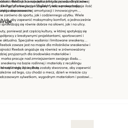
eńcom niektórych z największych graczy wszech czasów.
eszłości. Reebok zawsze jest o krok do przodu dzięki nowej
bok Pump" zrewolucjonizowały rynek, wprowadzając
de Energy" dla biegaczy i "ZigTech", która maksymalizuje ilość
wanego dopasowania.
 Dzięki zaawansowanej amortyzacji i innowacyjnym
 zarówno do sportu, jak i codziennego użytku. Wiele
ch tak, aby zapewnić maksymalny komfort, a jednocześnie
piruje
sprawdzają się równie dobrze na siłowni, jak i na ulicy.
uty, ponieważ jest częścią kultury, w której spotykają się
spółpracy z kreatywnymi projektantami, sportowcami i
e aktualna. Specjalne wydania i limitowane sneakersy
 Reebok zawsze jest na mapie dla miłośników sneakersów i
ydajności Reebok angażuje się również w zrównoważony
dziej przyjaznych dla środowiska materiałów i
i marka pracuje nad zmniejszeniem swojego śladu
 sneakersy na bazie roślinnej i materiały z recyklingu
ialność mogą iść w parze.
 to część stylu życia. Buty zostały stworzone, aby zapewnić
ezależnie od tego, czy chodzi o mecz, dzień w mieście czy
onadczasowym sylwetkom, wygodnym materiałom i postawie,
bok nadal wyznacza standardy dla kultury sneakersów i
órców trendów.