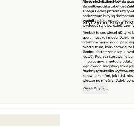
"Reebok Question Mid" – ulubi
Ale to nie tylko powroty do prz
Ponadto modele takie jak "Ree
technologii, takiej jak "Floatri
zupełnie nowy poziom regulo
energii zwracanej przez buty.
podeszwom buty są dostosowane
modeli zostało zaprojektowany
Styl życia, który ins
wyglądać stylowo, dzięki czemu 
Reebok to coś więcej niż tylko b
sport, muzyka i moda. Dzięki w
artystami marka nadal pozostaj
tworzą szum, który sprawia, że
mody.
Oprócz dostarczania stylu i w
rozwój. Poprzez stosowanie bar
innowacyjnych metod produkcj
węglowego. Inicjatywy takie jak
pokazują, że moda i odpowiedz
Reebok to nie tylko wybór buta,
zarówno komfort, jak i styl, ni
wieczór na mieście. Dzięki p
która tchnie autentyzmem, Ree
Widok
Więcej
...
inspiruje kolejne pokolenie tw