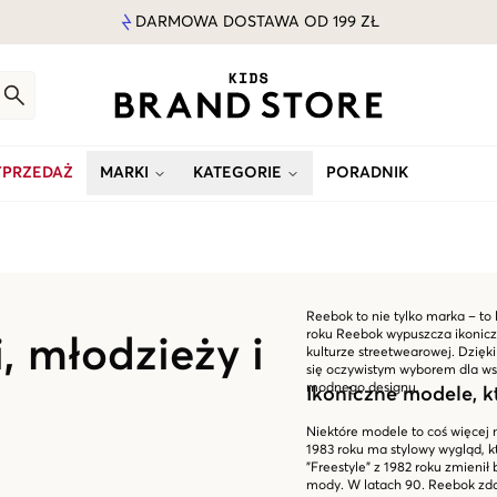
DARMOWA DOSTAWA OD 199 ZŁ
PRZEDAŻ
MARKI
KATEGORIE
PORADNIK
Reebok to nie tylko marka – to
roku Reebok wypuszcza ikoniczn
, młodzieży i
kulturze streetwearowej. Dzięk
się oczywistym wyborem dla wsz
modnego designu.
Ikoniczne modele, k
Niektóre modele to coś więcej ni
1983 roku ma stylowy wygląd, k
"Freestyle" z 1982 roku zmienił
mody. W latach 90. Reebok zdo