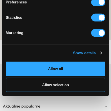
Preferences
ZOSTAŃ CZŁONKIEM JUŻ DZIŚ
Statistics
Oferta jest ważna przy pierwszym zakupie jako członek i w zwykłych
cenach. Zniżki nie można łączyć z innymi ofertami. Aby uzyskać więcej
informacji na temat członkostwa, przeczytaj
warunki członkostwa
i
nasza
polityka-prywatnoci
Marketing
Show details
Allow all
Obsługa klienta
Informacje prawne
Allow selection
Kids Brand Store
Aktualnie popularne