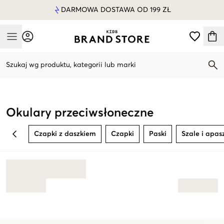
DARMOWA DOSTAWA OD 199 ZŁ
Mobile Menu
Szukaj wg produktu, kategorii lub marki
Mobile Menu
Okulary przeciwsłoneczne
Czapki z daszkiem
Czapki
Paski
Szale i apas
BACK