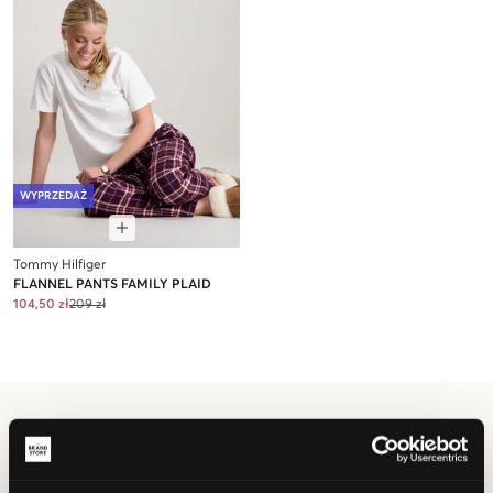
WYPRZEDAŻ
Tommy Hilfiger
FLANNEL PANTS FAMILY PLAID
104,50 zł
209 zł
Dziewczyna
Odzież do spania
Piżamy
Spodnie od piżamy
Spodnie od piżamy dla dziewczynka
U nas w Kids Brand Store znajdziesz spodnie od piżamy dla dziewczynek w