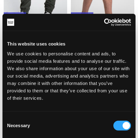
WYPRZEDAŻ
WYPRZEDAŻ
Alpha Industries
Alpha Industries
COMBAT PANT LW KIDS/TEENS
BASIC JOGGER SHORT SL
This website uses cookies
KIDS/TEENS
101,70 zł
339 zł
109,50 zł
219 zł
We use cookies to personalise content and ads, to
provide social media features and to analyse our traffic.
We also share information about your use of our site with
our social media, advertising and analytics partners who
may combine it with other information that you’ve
provided to them or that they’ve collected from your use
of their services.
Consent
Necessary
Selection