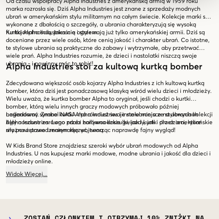
Od czasu współpracy Alpha Industries z amerykańską armią w 1959 roku
marka rozrosła się. Dziś Alpha Industries jest znane z sprzedaży modnych
ubrań w amerykańskim stylu militarnym na całym świecie. Kolekcje marki są
wykonane z dbałością o szczegóły, a ubrania charakteryzują się wysoką
funkcjonalnością, jakością i stylem.
Kurtki Alpha Industries nie ogrzewają już tylko amerykańskiej armii. Dziś są
doceniane przez wiele osób, które cenią jakość i charakter ubrań. Co istotne,
te stylowe ubrania są praktyczne do zabawy i wytrzymałe, aby przetrwać
wiele prań. Alpha Industries rozumie, że dzieci i nastolatki niszczą swoje
ubrania - i powinny móc to robić!
Alpha Industries stoi za kultową kurtką bomber
Zdecydowana większość osób kojarzy Alpha Industries z ich kultową kurtką
bomber, która dziś jest ponadczasową klasyką wśród wielu dzieci i młodzieży.
Wielu uważa, że kurtka bomber Alpha to oryginał, jeśli chodzi o kurtki
bomber, którą wielu innych graczy modowych próbowało później
naśladować. Znane kurtki Alpha Industries i inne ubrania ze stylowych kolekcji
Legendarny symbol NASA ma również swoje stałe miejsce na ubraniach
były noszone zarówno przez hollywoodzkie gwiazdy, jak i przez amerykańskie
Alpha Industries. Logo zdobi zarówno koszulki, jak i kurtki dla dzieci, które
siły powietrzne i marynarkę wojenną.
można z powodzeniem łączyć, tworząc naprawdę fajny wygląd!
W Kids Brand Store znajdziesz szeroki wybór ubrań modowych od Alpha
Industries. U nas kupujesz marki modowe, modne ubrania i jakość dla dzieci i
młodzieży online.
Widok
Więcej
...
ZOSTAŃ CZŁONKIEM I OTRZYMAJ 10% ZNIŻKI NA