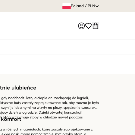
60 DNI 
Poland
/
PLN
Market switch
tnie ulubieńce
 gdy nadchodzi lato, a ciepłe dni zachęcają do kąpieli,
raktyczne buty zostały zaprojektowane tak, aby można je było
czyni je idealnymi na wizyty na plaży, spędzanie czasu przy
ujący dzień w ogrodzie. Dzięki otwartej konstrukcji
, który utrzymuje stopy w chłodzie nawet podczas
 komfort
ą w różnych materiałach, które zostały zaprojektowane z
 Miękkie paski mogą pomóc zmniejszyć ryzyko otarć, a