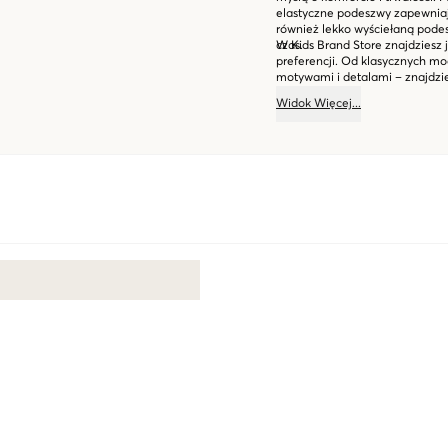
elastyczne podeszwy zapewnia
również lekko wyściełaną pode
czas.
W Kids Brand Store znajdziesz 
preferencji. Od klasycznych m
motywami i detalami – znajdzie
Japonki to prosty wybór na wszy
Widok
Więcej
...
wyskoczenia do ogrodu.