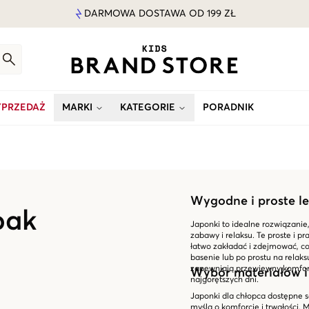
DARMOWA DOSTAWA OD 199 ZŁ
PRZEDAŻ
MARKI
KATEGORIE
PORADNIK
Wygodne i proste le
pak
Japonki to idealne rozwiązanie,
zabawy i relaksu. Te proste i p
łatwo zakładać i zdejmować, co 
basenie lub po prostu na relaks
zapewniają przewiewny komfort
Wybór materiałów i
najgorętszych dni.
Japonki dla chłopca dostępne s
myślą o komforcie i trwałości.