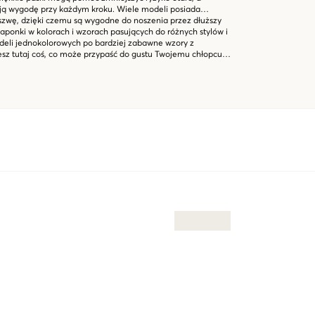
ją wygodę przy każdym kroku. Wiele modeli posiada
szwę, dzięki czemu są wygodne do noszenia przez dłuższy
japonki w kolorach i wzorach pasujących do różnych stylów i
odeli jednokolorowych po bardziej zabawne wzory z
sz tutaj coś, co może przypaść do gustu Twojemu chłopcu.
stkie letnie przygody, od plaży po kemping lub po prostu do