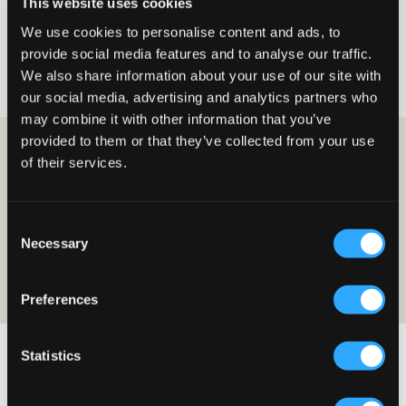
This website uses cookies
Kategorie
Akcesoria
Rękawiczki
We use cookies to personalise content and ads, to
Rękawiczki dla dzieci, młodzieży i
provide social media features and to analyse our traffic.
nastolatków
We also share information about your use of our site with
our social media, advertising and analytics partners who
may combine it with other information that you’ve
provided to them or that they’ve collected from your use
ZOSTAŃ CZŁONKIEM I OTRZYMAJ 10% ZNIŻKI NA
of their services.
ZAKUPY!
ZOSTAŃ CZŁONKIEM JUŻ DZIŚ
Consent
Necessary
Oferta jest ważna przy pierwszym zakupie jako członek i w zwykłych
Selection
cenach. Zniżki nie można łączyć z innymi ofertami. Aby uzyskać więcej
informacji na temat członkostwa, przeczytaj
warunki członkostwa
i
nasza
polityka-prywatnoci
Preferences
Statistics