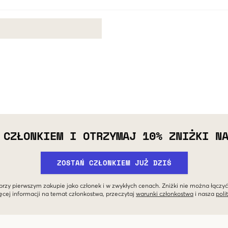
 CZŁONKIEM I OTRZYMAJ 10% ZNIŻKI N
ZOSTAŃ CZŁONKIEM JUŻ DZIŚ
przy pierwszym zakupie jako członek i w zwykłych cenach. Zniżki nie można łączyć
ęcej informacji na temat członkostwa, przeczytaj
warunki członkostwa
i nasza
poli