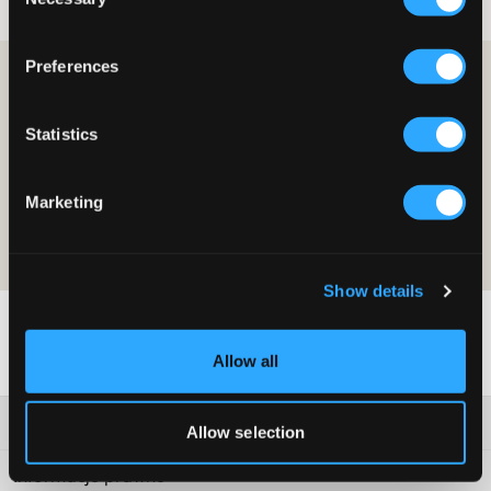
Selection
Preferences
ZOSTAŃ CZŁONKIEM I OTRZYMAJ 10% ZNIŻKI NA
ZAKUPY!
Statistics
ZOSTAŃ CZŁONKIEM JUŻ DZIŚ
Oferta jest ważna przy pierwszym zakupie jako członek i w zwykłych
Marketing
cenach. Zniżki nie można łączyć z innymi ofertami. Aby uzyskać więcej
informacji na temat członkostwa, przeczytaj
warunki członkostwa
i
nasza
polityka-prywatnoci
Show details
Allow all
Obsługa klienta
Allow selection
Informacje prawne