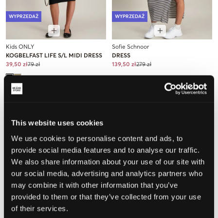
WYPRZEDAŻ
WYPRZEDAŻ
Kids ONLY
Sofie Schnoor
KOGBELFAST LIFE S/L MIDI DRESS
DRESS
39,50 zł
79 zł
139,50 zł
279 zł
This website uses cookies
We use cookies to personalise content and ads, to
provide social media features and to analyse our traffic.
We also share information about your use of our site with
our social media, advertising and analytics partners who
may combine it with other information that you’ve
provided to them or that they’ve collected from your use
of their services.
WYPRZEDAŻ
WYPRZEDAŻ