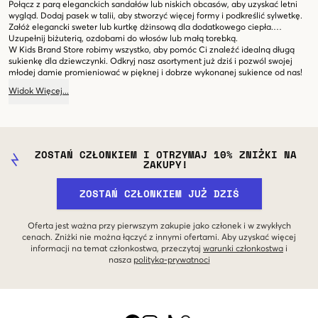
Połącz z parą eleganckich sandałów lub niskich obcasów, aby uzyskać letni
wygląd. Dodaj pasek w talii, aby stworzyć więcej formy i podkreślić sylwetkę.
Załóż elegancki sweter lub kurtkę dżinsową dla dodatkowego ciepła.
Uzupełnij biżuterią, ozdobami do włosów lub małą torebką.
W Kids Brand Store robimy wszystko, aby pomóc Ci znaleźć idealną długą
sukienkę dla dziewczynki. Odkryj nasz asortyment już dziś i pozwól swojej
młodej damie promieniować w pięknej i dobrze wykonanej sukience od nas!
Widok
Więcej
...
ZOSTAŃ CZŁONKIEM I OTRZYMAJ 10% ZNIŻKI NA
ZAKUPY!
ZOSTAŃ CZŁONKIEM JUŻ DZIŚ
Oferta jest ważna przy pierwszym zakupie jako członek i w zwykłych
cenach. Zniżki nie można łączyć z innymi ofertami. Aby uzyskać więcej
informacji na temat członkostwa, przeczytaj
warunki członkostwa
i
nasza
polityka-prywatnoci