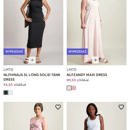
WYPRZEDAŻ
WYPRZEDAŻ
LMTD
LMTD
NLFHINAJA SL LONG SOLID TANK
NLFZANDY MAXI DRESS
DRESS
89,50 zł
179 zł
54,50 zł
109 zł