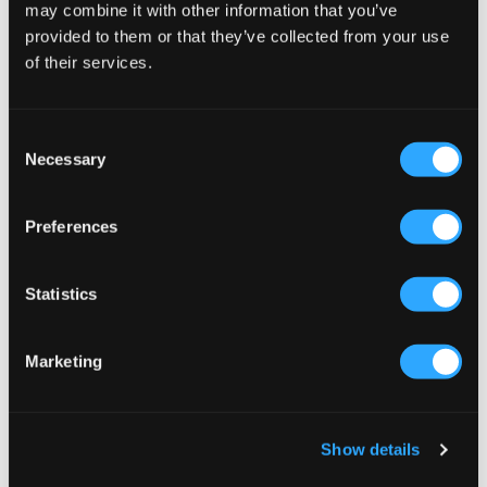
74,50 zł
149 zł
149 zł
may combine it with other information that you’ve
provided to them or that they’ve collected from your use
of their services.
Consent
Necessary
Selection
Preferences
Statistics
WYPRZEDAŻ
Marketing
Tommy Hilfiger
RYVLS
WOVEN WEBBING BELT
BRAIDED BELT
74,50 zł
149 zł
139 zł
Show details
+
5