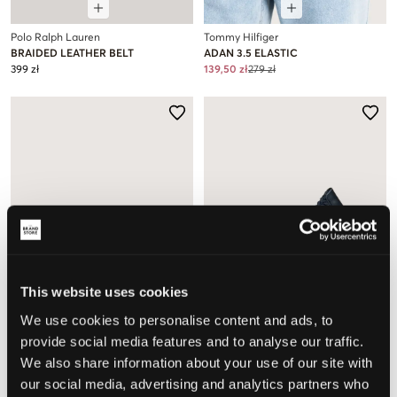
Polo Ralph Lauren
Tommy Hilfiger
BRAIDED LEATHER BELT
ADAN 3.5 ELASTIC
399 zł
139,50 zł
279 zł
This website uses cookies
WYPRZEDAŻ
We use cookies to personalise content and ads, to
provide social media features and to analyse our traffic.
We also share information about your use of our site with
Tommy Hilfiger
Tommy Hilfiger
our social media, advertising and analytics partners who
BRAIDED ELASTICATED BELT
BRAIDED ELASTICATED BELT