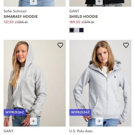
Sofie Schnoor
GANT
SIMARASY HOODIE
SHIELD HOODIE
127,50 zł
255 zł
189,50 zł
379 zł
WYPRZEDAŻ
WYPRZEDAŻ
GANT
U.S. Polo Assn.