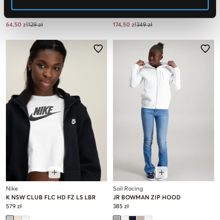
Gina Tricot Young
Tommy Hilfiger
Y NAPOLEON ZIP HOODIE
MINI CORP ZIP THROUGH HOODIE
64,50 zł
129 zł
174,50 zł
349 zł
Nike
Sail Racing
K NSW CLUB FLC HD FZ LS LBR
JR BOWMAN ZIP HOOD
579 zł
385 zł