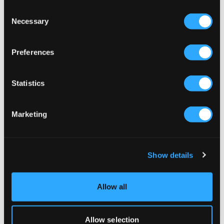
NOWOŚĆ
Consent
Necessary
Selection
Gina Tricot Young
Polo Ralph Lauren
Y ZIP HOODIE
MINI-CABLE COTTON FULL-ZIP
HOODIE
129 zł
Preferences
689 zł
Statistics
Marketing
Show details
Allow all
WYPRZEDAŻ
WYPRZEDAŻ
Allow selection