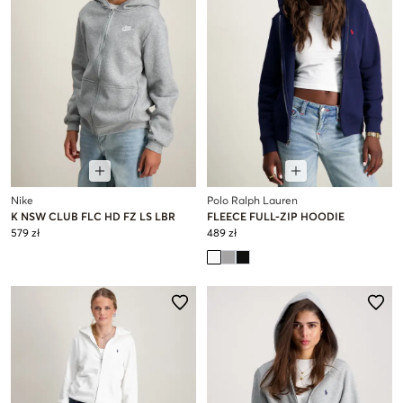
Nike
Polo Ralph Lauren
K NSW CLUB FLC HD FZ LS LBR
FLEECE FULL-ZIP HOODIE
579 zł
489 zł