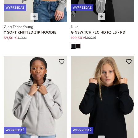
WYPRZEDAŻ
WYPRZEDAŻ
Gina Tricot Young
Nike
Y SOFT KNITTED ZIP HOODIE
G NSW TCH FLC HD FZ LS - PD
59,50 zł
119 zł
199,50 zł
399 zł
WYPRZEDAŻ
WYPRZEDAŻ