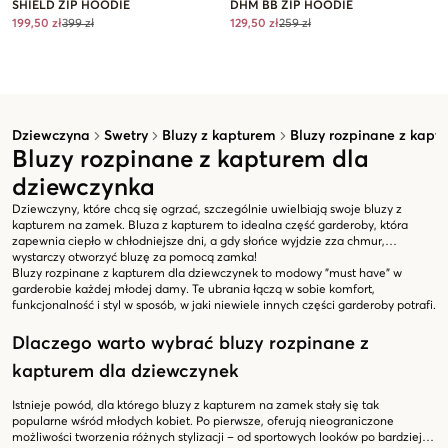
SHIELD ZIP HOODIE
DHM BB ZIP HOODIE
199,50 zł
399 zł
129,50 zł
259 zł
Dziewczyna
Swetry
Bluzy z kapturem
Bluzy rozpinane z kapt
Bluzy rozpinane z kapturem dla
dziewczynka
Dziewczyny, które chcą się ogrzać, szczególnie uwielbiają swoje bluzy z
kapturem na zamek. Bluza z kapturem to idealna część garderoby, która
zapewnia ciepło w chłodniejsze dni, a gdy słońce wyjdzie zza chmur,
wystarczy otworzyć bluzę za pomocą zamka!
Bluzy rozpinane z kapturem dla dziewczynek to modowy "must have" w
garderobie każdej młodej damy. Te ubrania łączą w sobie komfort,
funkcjonalność i styl w sposób, w jaki niewiele innych części garderoby potrafi.
Dlaczego warto wybrać bluzy rozpinane z
kapturem dla dziewczynek
Istnieje powód, dla którego bluzy z kapturem na zamek stały się tak
popularne wśród młodych kobiet. Po pierwsze, oferują nieograniczone
możliwości tworzenia różnych stylizacji – od sportowych looków po bardziej