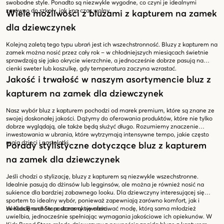
swobodne style. Ponadto są niezwykle wygodne, co czyni je idealnymi
zarówno do szkoły, jak i na czas wolny.
Wiele możliwości z bluzami z kapturem na zamek
dla dziewczynek
Kolejną zaletą tego typu ubrań jest ich wszechstronność. Bluzy z kapturem na
zamek można nosić przez cały rok – w chłodniejszych miesiącach świetnie
sprawdzają się jako okrycie wierzchnie, a jednocześnie dobrze pasują na
cienki sweter lub koszulkę, gdy temperatura zaczyna wzrastać.
Jakość i trwałość w naszym asortymencie bluz z
kapturem na zamek dla dziewczynek
Nasz wybór bluz z kapturem pochodzi od marek premium, które są znane ze
swojej doskonałej jakości. Dążymy do oferowania produktów, które nie tylko
dobrze wyglądają, ale także będą służyć długo. Rozumiemy znaczenie
inwestowania w ubrania, które wytrzymają intensywne tempo, jakie często
mają dzieci i nastolatki.
Porady stylistyczne dotyczące bluz z kapturem
na zamek dla dziewczynek
Jeśli chodzi o stylizację, bluzy z kapturem są niezwykle wszechstronne.
Idealnie pasują do dżinsów lub legginsów, ale można je również nosić na
sukience dla bardziej zabawnego looku. Dla dziewczyny interesującej się
sportem to idealny wybór, ponieważ zapewniają zarówno komfort, jak i
swobodę ruchów podczas aktywności.
W Kids Brand Store staramy się oferować modę, którą sama młodzież
uwielbia, jednocześnie spełniając wymagania jakościowe ich opiekunów. W