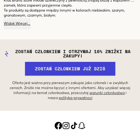
Kids Brand Store młode dziewczyny z pewnością znajdą bluzę z kapturem na
zamek, która zapewni przyjemne ciepło.
Te produkty są dostępne między innymi w kolorach niebieskim, szarym,
granatowym, czarnym, białym.
Widok
Więcej
...
ZOSTAŃ CZŁONKIEM I OTRZYMAJ 10% ZNIŻKI NA
ZAKUPY!
ZOSTAŃ CZŁONKIEM JUŻ DZIŚ
Oferta jest ważna przy pierwszym zakupie jako członek i w zwykłych
cenach. Zniżki nie można łączyć z innymi ofertami. Aby uzyskać więcej
informacji na temat członkostwa, przeczytaj
warunki członkostwa
i
nasza
polityka-prywatnoci