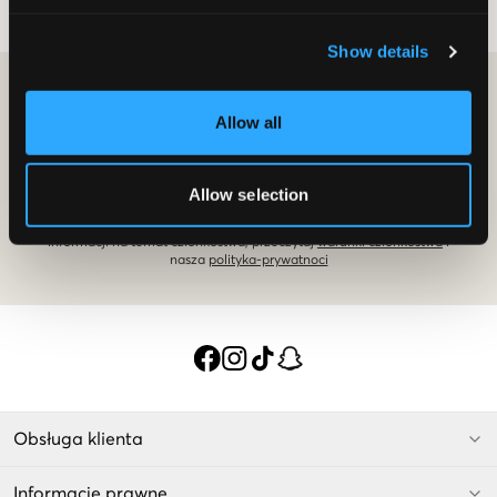
Show details
ZOSTAŃ CZŁONKIEM I OTRZYMAJ 10% ZNIŻKI NA
ZAKUPY!
Allow all
ZOSTAŃ CZŁONKIEM JUŻ DZIŚ
Allow selection
Oferta jest ważna przy pierwszym zakupie jako członek i w zwykłych
cenach. Zniżki nie można łączyć z innymi ofertami. Aby uzyskać więcej
informacji na temat członkostwa, przeczytaj
warunki członkostwa
i
nasza
polityka-prywatnoci
Obsługa klienta
Informacje prawne