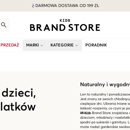
DARMOWA DOSTAWA OD 199 ZŁ
PRZEDAŻ
MARKI
KATEGORIE
PORADNIK
Naturalny i wygodn
dzieci,
Len to naturalny i ponadczasowy
Jest znany ze swoich chłodząc
olatków
cieplejsze dni. Ubrania lniane
lekkość noszenia, co czyni je 
okazje.
W Kids Brand Store znajdziesz u
dzieciom, młodzieży i nastola
spodni po sukienki i garnitury. 
może nadać garderobie swobodn