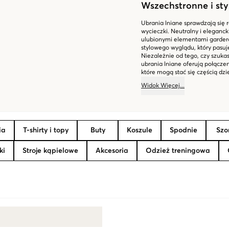
Wszechstronne i st
Ubrania lniane sprawdzają się r
wycieczki. Neutralny i eleganck
ulubionymi elementami gardero
stylowego wyglądu, który pasuje
Niezależnie od tego, czy szuka
ubrania lniane oferują połączen
które mogą stać się częścią dz
Widok
Więcej
...
ia
T-shirty i topy
Buty
Koszule
Spodnie
Szo
ki
Stroje kąpielowe
Akcesoria
Odzież treningowa