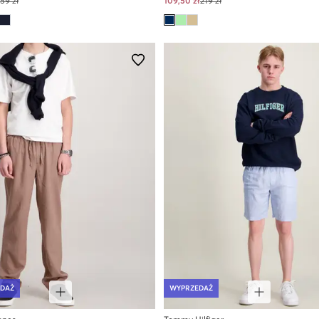
159 zł
109,50 zł
219 zł
DAŻ
WYPRZEDAŻ