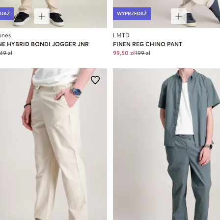
DAŻ
WYPRZEDAŻ
ones
LMTD
NE HYBRID BONDI JOGGER JNR
FINEN REG CHINO PANT
49 zł
99,50 zł
199 zł