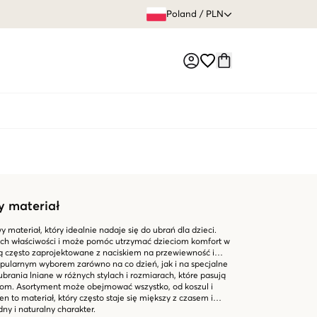
60 DNI 
Poland
/
PLN
Market switch
y materiał
 materiał, który idealnie nadaje się do ubrań dla dzieci.
ych właściwości i może pomóc utrzymać dzieciom komfort w
 są często zaprojektowane z naciskiem na przewiewność i
popularnym wyborem zarówno na co dzień, jak i na specjalne
brania lniane w różnych stylach i rozmiarach, które pasują
tkom. Asortyment może obejmować wszystko, od koszul i
Len to materiał, który często staje się miększy z czasem i
y i naturalny charakter.