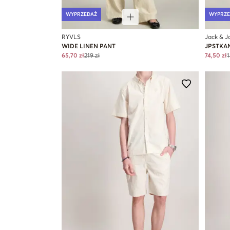
WYPRZEDAŻ
WYPRZE
RYVLS
Jack & J
WIDE LINEN PANT
JPSTKA
65,70 zł
219 zł
74,50 zł
1