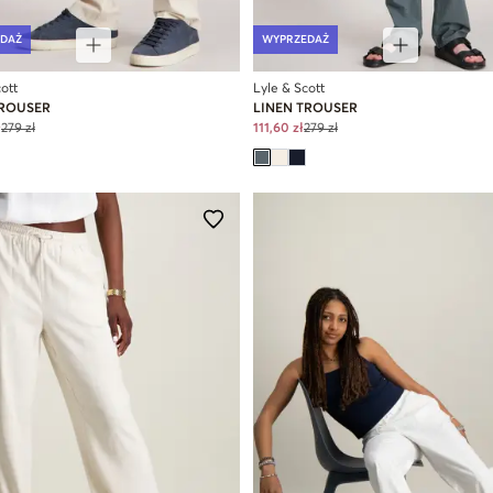
DAŻ
WYPRZEDAŻ
ott
Lyle & Scott
TROUSER
LINEN TROUSER
ł
279 zł
111,60 zł
279 zł