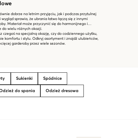
ylowe
ównie dobrze na letnim przyjęciu, jak i podczas przytulnej
i wygląd sprawia, że ubrania łatwo łączą się z innymi
by. Materiał może przyczynić się do harmonijnego i
 do wielu różnych okazji.
sz czegoś na specjalną okazję, czy do codziennego użytku,
ie komfortu i stylu. Odkryj asortyment i znajdź ulubieńców,
iecięcej garderoby przez wiele sezonów.
rty
Sukienki
Spódnice
Odzież do spania
Odzież dresowa