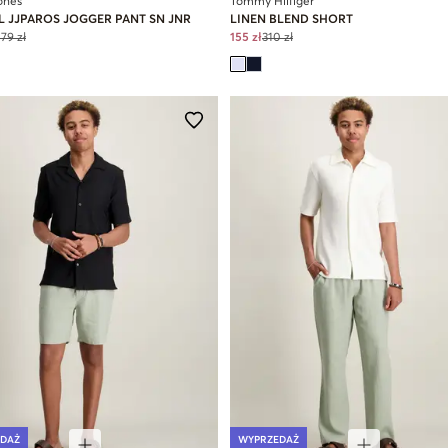
ones
Tommy Hilfiger
L JJPAROS JOGGER PANT SN JNR
LINEN BLEND SHORT
179 zł
155 zł
310 zł
DAŻ
WYPRZEDAŻ