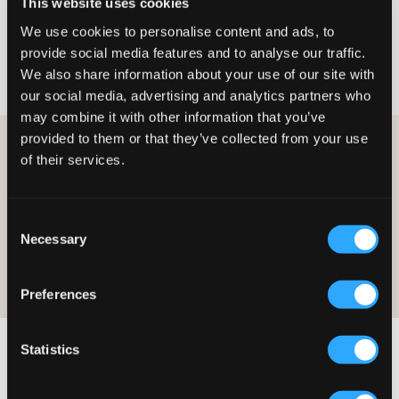
This website uses cookies
Kategorie
Akcesoria
Zegarki
We use cookies to personalise content and ads, to
Zegarki dla dzieci, młodzieży i
provide social media features and to analyse our traffic.
nastolatków
We also share information about your use of our site with
our social media, advertising and analytics partners who
may combine it with other information that you’ve
provided to them or that they’ve collected from your use
ZOSTAŃ CZŁONKIEM I OTRZYMAJ 10% ZNIŻKI NA
of their services.
ZAKUPY!
ZOSTAŃ CZŁONKIEM JUŻ DZIŚ
Consent
Necessary
Oferta jest ważna przy pierwszym zakupie jako członek i w zwykłych
Selection
cenach. Zniżki nie można łączyć z innymi ofertami. Aby uzyskać więcej
informacji na temat członkostwa, przeczytaj
warunki członkostwa
i
nasza
polityka-prywatnoci
Preferences
Statistics