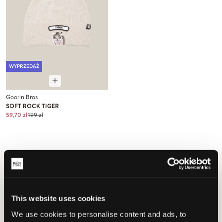
WYPRZEDAŻ
Goorin Bros
SOFT ROCK TIGER
59,70 zł
199 zł
Brand
Goorin Bros
Goorin Bros dla dzieci, młodzieży i
nastolatków
This website uses cookies
Czapki z daszkiem nigdy nie wychodzą z mody wśród dzieci i młodzieży.
We use cookies to personalise content and ads, to
Różne modele powracają jako hity, a jednym z najbardziej kultowych jest