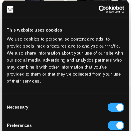
This website uses cookies
We use cookies to personalise content and ads, to
provide social media features and to analyse our traffic.
Columbia
The North Face
We also share information about your use of our site with
WATERTIGHT™ II JACKET
TEEN ZIPLINE RAIN JKT
259 zł
309 zł
our social media, advertising and analytics partners who
may combine it with other information that you’ve
provided to them or that they’ve collected from your use
of their services.
Kategorie
Odzież wierzchnia
Odzież przeciwdeszczowa
Kurt
Consent
Kurtki przeciwdeszczowe dla dzieci,
Necessary
Selection
młodzieży i nastolatków
Czy jesteś zmęczony przemakaniem i przemarznięciem za każdym razem,
Preferences
gdy pada deszcz? Nadszedł czas, aby zainwestować w porządną kurtkę
przeciwdeszczową! Kurtki przeciwdeszczowe są ważną częścią garderoby