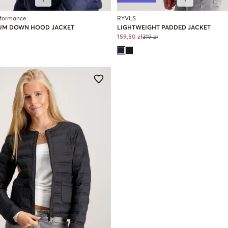
rformance
RYVLS
IUM DOWN HOOD JACKET
LIGHTWEIGHT PADDED JACKET
159,50 zł
319 zł