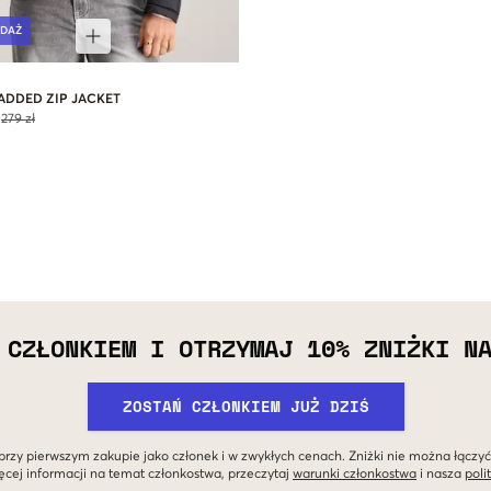
DAŻ
ADDED ZIP JACKET
ł
279 zł
 CZŁONKIEM I OTRZYMAJ 10% ZNIŻKI N
ZOSTAŃ CZŁONKIEM JUŻ DZIŚ
przy pierwszym zakupie jako członek i w zwykłych cenach. Zniżki nie można łączyć
ęcej informacji na temat członkostwa, przeczytaj
warunki członkostwa
i nasza
poli