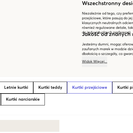
Wszechstronny desi
Niezależnie od tego, czy prefer
przejściowe, które pasują do je
klasycznych neutralnych odcien
również regulowane detale, taki
do indywidualnych preferencji.
Jakość od znanych
Jesteśmy dumni, mogąc oferowa
zaufanych marek w modzie dzie
dbałością o szczegóły, co gwara
Niezależnie od tego, czy szukas
Widok
Więcej
...
świeżym powietrzu, mamy ideal
nasz asortyment już dziś i znaj
potrzebom!
Letnie kurtki
Kurtki teddy
Kurtki przejściowe
Kurtki 
Kurtki narciarskie