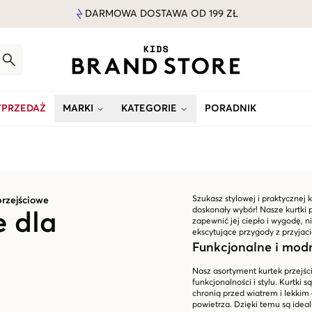
DARMOWA DOSTAWA OD 199 ZŁ
PRZEDAŻ
MARKI
KATEGORIE
PORADNIK
Szukasz stylowej i praktycznej 
przejściowe
doskonały wybór! Nasze kurtki 
e dla
zapewnić jej ciepło i wygodę, n
ekscytujące przygody z przyjaci
Funkcjonalne i modn
Nasz asortyment kurtek przejśc
funkcjonalności i stylu. Kurtki
chronią przed wiatrem i lekki
powietrza. Dzięki temu są idea