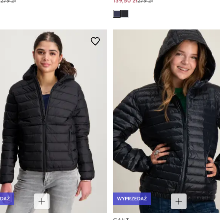
ł
279 zł
139,50 zł
279 zł
DAŻ
WYPRZEDAŻ