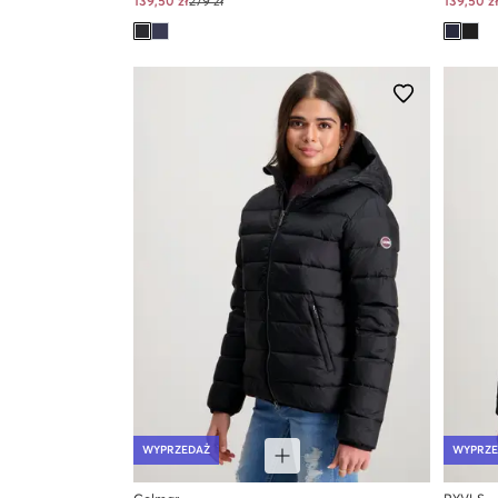
139,50 zł
279 zł
139,50 z
WYPRZEDAŻ
WYPRZE