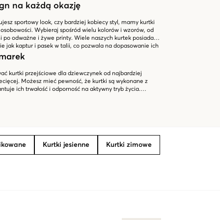
gn na każdą okazję
ujesz sportowy look, czy bardziej kobiecy styl, mamy kurtki
j osobowości. Wybieraj spośród wielu kolorów i wzorów, od
i po odważne i żywe printy. Wiele naszych kurtek posiada
e jak kaptur i pasek w talii, co pozwala na dopasowanie ich
 marek
ć kurtki przejściowe dla dziewczynek od najbardziej
cięcej. Możesz mieć pewność, że kurtki są wykonane z
ntuje ich trwałość i odporność na aktywny tryb życia.
z kurtki na co dzień, czy na specjalne aktywności na
ny wybór kurtek przejściowych dla dziewczynek. Odkryj
dź kurtkę, która odpowiada jej unikalnemu stylowi i
pikowane
Kurtki jesienne
Kurtki zimowe