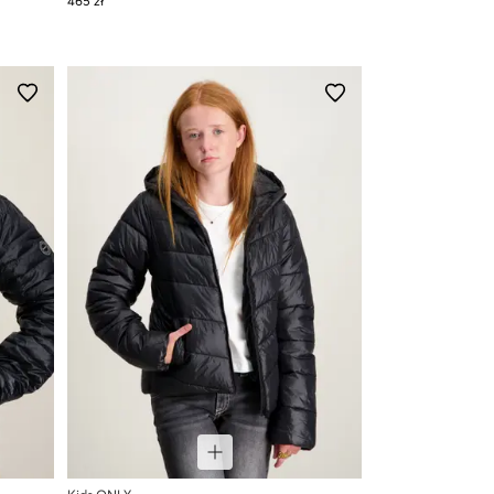
465 zł