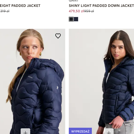
GANT
EIGHT PADDED JACKET
SHINY LIGHT PADDED DOWN JACKET
ł
319 zł
479,50 zł
959 zł
WYPRZEDAŻ