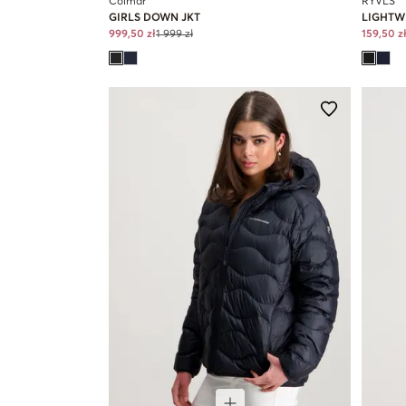
Colmar
RYVLS
GIRLS DOWN JKT
LIGHTW
999,50 zł
1 999 zł
159,50 z