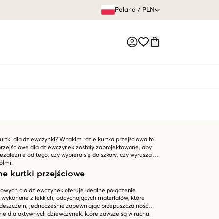
60 DNI 
Poland
/
PLN
Market switch
kurtki dla dziewczynki? W takim razie kurtka przejściowa to
przejściowe dla dziewczynek zostały zaprojektowane, aby
iezależnie od tego, czy wybiera się do szkoły, czy wyrusza na
ółmi.
e kurtki przejściowe
iowych dla dziewczynek oferuje idealne połączenie
 są wykonane z lekkich, oddychających materiałów, które
m deszczem, jednocześnie zapewniając przepuszczalność
lne dla aktywnych dziewczynek, które zawsze są w ruchu.