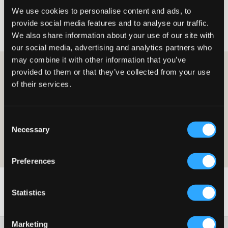
We use cookies to personalise content and ads, to
Dziewczyna
Odzież do spania
Szorty do spania
provide social media features and to analyse our traffic.
Szorty do spania dla dziewczynka
We also share information about your use of our site with
our social media, advertising and analytics partners who
may combine it with other information that you’ve
ZOSTAŃ CZŁONKIEM I OTRZYMAJ 10% ZNIŻKI NA
provided to them or that they’ve collected from your use
ZAKUPY!
of their services.
ZOSTAŃ CZŁONKIEM JUŻ DZIŚ
Consent
Oferta jest ważna przy pierwszym zakupie jako członek i w zwykłych
Necessary
Selection
cenach. Zniżki nie można łączyć z innymi ofertami. Aby uzyskać więcej
informacji na temat członkostwa, przeczytaj
warunki członkostwa
i
nasza
polityka-prywatnoci
Preferences
Statistics
Marketing