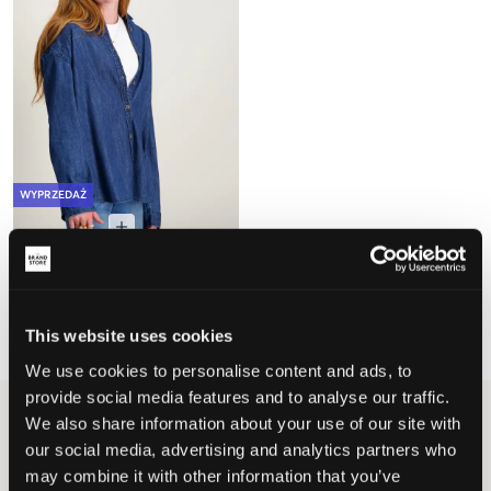
WYPRZEDAŻ
Garcia
GIRLS SHIRT LS
89,50 zł
179 zł
This website uses cookies
We use cookies to personalise content and ads, to
provide social media features and to analyse our traffic.
We also share information about your use of our site with
Dziewczyna
Koszule & bluzki
Koszule
Koszule jeansowe
our social media, advertising and analytics partners who
Koszule jeansowe dla dziewczynka
may combine it with other information that you’ve
Koszula jeansowa to klasyczny i wszechstronny element garderoby, który