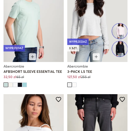
WYPRZEDAŻ
WYPRZEDAŻ
3 SZT.
Abercrombie
Abercrombie
AFBSHORT SLEEVE ESSENTIAL TEE
3-PACK LS TEE
32,50 zł
65 zł
127,50 zł
255 zł