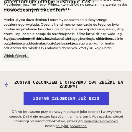
Abercrombie oferuje nostalgię Y2K z
Przykładem jest The Trevor Project, który działa na rzecz zmniejszenia ryzyka
nowoczesnym akcentem
samobójstw wśród młodych osób LGBTQ+.
Marka używa dużo denimu i bawełny do stworzenia klasycznego
codziennego wyglądu. Obecny trend mocno nawiązuje do tego, co było
modne na przełomie tysiącleci, ale oczywiście we współczesnej wersji, dzięki
czemu styl idealnie pasuje do teraźniejszości. Ultra luźne dżinsy, wide-leg,
bluzy z kapturem, t-shirty inspirowane vintage i flanela to tylko kilka
Styl jest swobodny i ma sprawiać wrażenie eleganckiego, ale jednocześnie
przykładów typowych ubrań od Abercrombie.
być zestawami, które można złożyć bez większego wysiłku. To marka
odzieżowa dla młodzieży i młodych dorosłych, którzy szukają ubrań
wygodnych, często pojawiających się w mediach społecznościowych,
Widok
Więcej
...
nostalgicznych we współczesnym wydaniu i pasujących do trendów takich jak
minimalist core, clean girl, preppy i casual.
ZOSTAŃ CZŁONKIEM I OTRZYMAJ 10% ZNIŻKI NA
ZAKUPY!
ZOSTAŃ CZŁONKIEM JUŻ DZIŚ
Oferta jest ważna przy pierwszym zakupie jako członek i w zwykłych
cenach. Zniżki nie można łączyć z innymi ofertami. Aby uzyskać więcej
informacji na temat członkostwa, przeczytaj
warunki członkostwa
i
nasza
polityka-prywatnoci