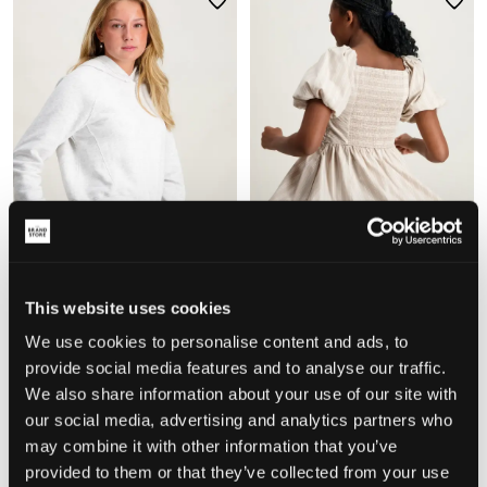
WYPRZEDAŻ
WYPRZEDAŻ
This website uses cookies
Abercrombie
Abercrombie
AFG ESSENTIAL PULLOVER
AFG EMERSON PUFF SLEEVE MINI
We use cookies to personalise content and ads, to
HOODIE
DRESS
provide social media features and to analyse our traffic.
82,50 zł
165 zł
157,50 zł
315 zł
We also share information about your use of our site with
our social media, advertising and analytics partners who
may combine it with other information that you’ve
provided to them or that they’ve collected from your use