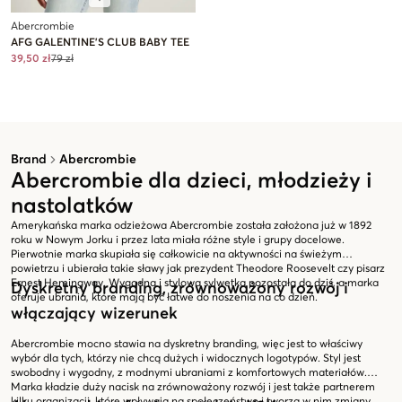
Abercrombie
AFG GALENTINE'S CLUB BABY TEE
39,50 zł
79 zł
Brand
Abercrombie
Abercrombie dla dzieci, młodzieży i
nastolatków
Amerykańska marka odzieżowa Abercrombie została założona już w 1892
roku w Nowym Jorku i przez lata miała różne style i grupy docelowe.
Pierwotnie marka skupiała się całkowicie na aktywności na świeżym
powietrzu i ubierała takie sławy jak prezydent Theodore Roosevelt czy pisarz
Ernest Hemingway. Wygodna i stylowa sylwetka pozostała do dziś, a marka
Dyskretny branding, zrównoważony rozwój i
oferuje ubrania, które mają być łatwe do noszenia na co dzień.
włączający wizerunek
Abercrombie mocno stawia na dyskretny branding, więc jest to właściwy
wybór dla tych, którzy nie chcą dużych i widocznych logotypów. Styl jest
swobodny i wygodny, z modnymi ubraniami z komfortowych materiałów.
Marka kładzie duży nacisk na zrównoważony rozwój i jest także partnerem
kilku organizacji, które wpływają na społeczeństwo i tworzą w nim zmiany.