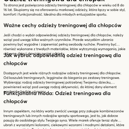
Ta strona jest poświęcona odzieży treningowej dla chłopców w wieku od 8 do
16 lat. Skupiamy się na oferowaniu markowej odzieży, która łączy w sobie styl,
komfort i funkcjonalność. Idealna dla młodych entuzjastów sportu.
Ważne cechy odzieży treningowej dla chłopców
Jeśli chodzi o wybór odpowiedniej odzieży treningowej dla chłopców, należy
wziąć pod uwagę kilka ważnych czynników. Przede wszystkim ubrania
powinny być wygodne i zapewniać pełną swobodę ruchów. Powinny być
również wykonane z trwałych materiałów, które wytrzymają wymagania, jakie
aktywne dzieci stawiają swojej odzieży.
Jak wybrać odpowiednią odzież treningową dla
chłopców
Dostępnych jest wiele różnych rodzajów odzieży treningowej dla chłopców.
Od koszulek treningowych, legginsów do biegania po zestawy treningowe.
Wybierając rodzaj odzieży treningowej potrzebnej Twojemu dziecku,
powinieneś wziąć pod uwagę rodzaj aktywności, do której dany element
garderoby będzie używany.
Funkcjonalna moda: Odzież treningowa dla
chłopców
Innym aspektem, na który warto zwrócić uwagę przy zakupie kombinezonów
treningowych lub innych rodzajów sprzętu sportowego, jest to, jak dobrze
pasują do osobistego stylu Twojego syna. Wiele marek oferuje teraz style
ubrań z wyrazistymi kolorami, ciekawymi wzorami i modnymi detalami, które