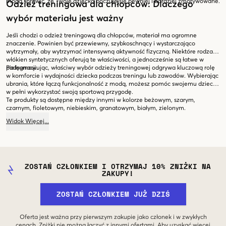
mogą sprawić, że Twoje dziecko poczuje się pewniej i bardziej zmotywowane.
Odzież treningowa dla chłopców: Dlaczego
wybór materiału jest ważny
Jeśli chodzi o odzież treningową dla chłopców, materiał ma ogromne
znaczenie. Powinien być przewiewny, szybkoschnący i wystarczająco
wytrzymały, aby wytrzymać intensywną aktywność fizyczną. Niektóre rodzaje
włókien syntetycznych oferują te właściwości, a jednocześnie są łatwe w
pielęgnacji.
Podsumowując, właściwy wybór odzieży treningowej odgrywa kluczową rolę
w komforcie i wydajności dziecka podczas treningu lub zawodów. Wybierając
ubrania, które łączą funkcjonalność z modą, możesz pomóc swojemu dziecku
w pełni wykorzystać swoją sportową przygodę.
Te produkty są dostępne między innymi w kolorze beżowym, szarym,
czarnym, fioletowym, niebieskim, granatowym, białym, zielonym.
Widok
Więcej
...
ZOSTAŃ CZŁONKIEM I OTRZYMAJ 10% ZNIŻKI NA
ZAKUPY!
ZOSTAŃ CZŁONKIEM JUŻ DZIŚ
Oferta jest ważna przy pierwszym zakupie jako członek i w zwykłych
cenach. Zniżki nie można łączyć z innymi ofertami. Aby uzyskać więcej