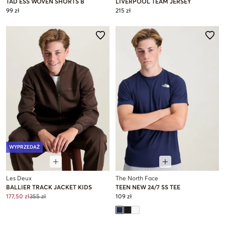
TAD ESS WOVEN SHORTS B
LIVERPOOL TEAM JERSEY
99 zł
215 zł
WYPRZEDAŻ
Les Deux
The North Face
BALLIER TRACK JACKET KIDS
TEEN NEW 24/7 SS TEE
177,50 zł
355 zł
109 zł