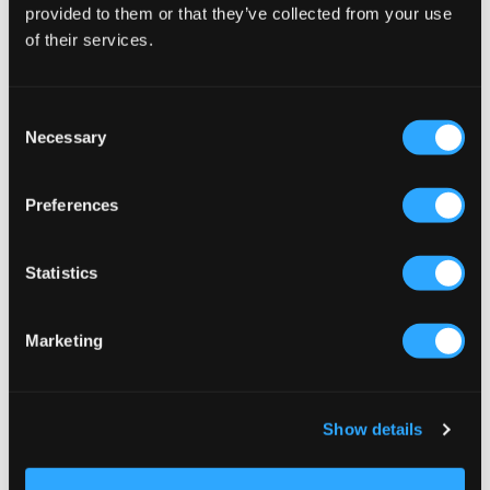
provided to them or that they’ve collected from your use
of their services.
WYPRZEDAŻ
Consent
Necessary
Selection
Adidas Originals
New Balance
LIVERPOOL TEAM JERSEY
PANELLED TRACK JACKET
215 zł
137,50 zł
275 zł
Preferences
Statistics
Marketing
Show details