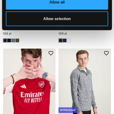
Allow all
Allow selection
Björn Borg
The North Face
BORG T-SHIRT
TEEN NEW 24/7 SS TEE
105 zł
109 zł
WYPRZEDAŻ