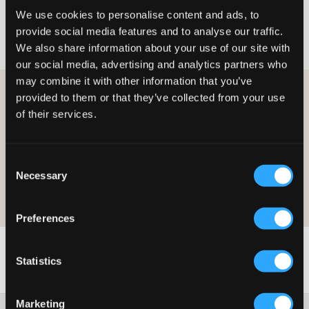
We use cookies to personalise content and ads, to
Chłopiec
Odzież do spania
Szorty do spania
provide social media features and to analyse our traffic.
Szorty do spania dla chlopak
We also share information about your use of our site with
our social media, advertising and analytics partners who
may combine it with other information that you’ve
ZOSTAŃ CZŁONKIEM I OTRZYMAJ 10% ZNIŻKI NA
provided to them or that they’ve collected from your use
ZAKUPY!
of their services.
ZOSTAŃ CZŁONKIEM JUŻ DZIŚ
Consent
Oferta jest ważna przy pierwszym zakupie jako członek i w zwykłych
Necessary
Selection
cenach. Zniżki nie można łączyć z innymi ofertami. Aby uzyskać więcej
informacji na temat członkostwa, przeczytaj
warunki członkostwa
i
nasza
polityka-prywatnoci
Preferences
Statistics
Marketing