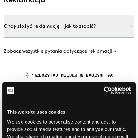
Reklamacja
Chcę złożyć reklamację – jak to zrobić?
Zobacz wszystkie pytania dotyczące reklamacji >
PRZECZYTAJ WIĘCEJ W NASZYM FAQ
ZWROTÓW I WYMIAN
DOSTAWA
REKLAMACJA
ZAMÓWIENIE
PŁATNOŚĆ
KBS CLUB
KODY RABATOWE I KARTY PODARUNKOWE
This website uses cookies
WSZYSTKIE PYTANIA
We use cookies to personalise content and ads, to
provide social media features and to analyse our traffic.
We also share information about your use of our site with