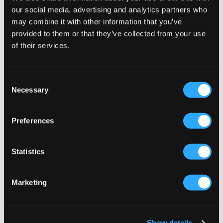
our social media, advertising and analytics partners who
Skontaktuj się z nami
may combine it with other information that you’ve
provided to them or that they’ve collected from your use
Skontaktuj się z nami, wypełniając
formularz kontaktowy
of their services.
poniżej. Odpowiemy na Twoją wiadomość tak szybko, jak
to możliwe w dni robocze, z wyłączeniem dni
świątecznych.
Consent
Necessary
Selection
SKONTAKTUJ SIĘ Z NAMI
Preferences
Statistics
Marketing
Przedmiot
Show details