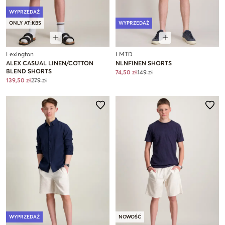
WYPRZEDAŻ
ONLY AT KBS
WYPRZEDAŻ
Lexington
LMTD
ALEX CASUAL LINEN/COTTON
NLNFINEN SHORTS
BLEND SHORTS
74,50 zł
149 zł
139,50 zł
279 zł
WYPRZEDAŻ
NOWOŚĆ