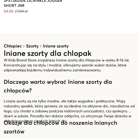
JPSTJAIDEN JJCRINKLE JOGGER
SHORT JNR
54,50 zł
109 zł
Chłopiec
Szorty
lniane szorty
lniane szorty dla chlopak
W Kids Brand Store znajdziesz lniane szorty dla chłopców w wieku 8-16 lat.
Koncentrując się na stylu i modzie, oferujemy szeroki wybór stylów, które
odpowiadają każdemu indywidualnemu zainteresowaniu.
Dlaczego warto wybrać lniane szorty dla
chłopców?
Lniane szorty są nie tylko modne, ale także wygodne i praktyczne. Mają
naturalny spadek, który sprawia, że są idealne na aktywne dni, niezależnie od
tego, czy chodzi o zabawy podczas rodzinnych uroczystości, czy spokojny
dzień w szkole. Ponadto len dobrze oddycha, co utrzymuje Twoje dziecko w
chłodzie podczas ciepłych letnich dni.
Okazje dla chłopców do noszenia lnianych
szortów