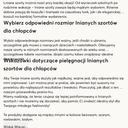
Lniane szorty można nosić przy każdej okazji! Od wycieczek szkolnych po
rodzinne wakacje – lniane szorty zawsze będą mądrym wyborem. Równie
dobrze pasują do koszulki i trampek na casualowy look, jak i do eleganckiej
koszuli na bardziej formalne wydarzenia.
Wybierz odpowiedni rozmiar lnianych szortów
dla chłopców
Wybór odpowiedniego rozmiaru jest ważny, jeśli chodzi o ubrania,
szczególnie gdy mowa o rosnących dzieciach i nastolatkach. Oferujemy
nasze szorty w różnych rozmiarach dostosowanych do wieku oraz
szczegółowe tabele rozmiarów, dzięki czemu łatwo znajdziesz idealne
dopasowanie.
Wskazówki dotyczące pielęgnacji lnianych
szortów dla chłopców
Aby Twoje lniane szorty służyły jak najdłużej, ważne jest, aby odpowiednio się
nimi zajmować. Len można prać w pralce, ale powinien być suszony na
powietrzu dla najlepszych rezultatów i trwałości. Przeczytaj, jak dbać o len w
naszym przewodniku prania lnu.
Mamy nadzieję, że teraz czujesz się lepiej poinformowany o lnianych
szortach i nie możemy się doczekać, aby pomóc Ci znaleźć idealny styl dla
Twojego młodego fashionisty!
Te produkty dostępne są między innymi w kolorze beżowym, szarym,
niebieskim, białym.
Widok
Więcej
...