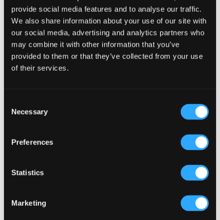
provide social media features and to analyse our traffic.
We also share information about your use of our site with
our social media, advertising and analytics partners who
may combine it with other information that you’ve
provided to them or that they’ve collected from your use
of their services.
WYPRZEDAŻ
WYPRZEDAŻ
Consent
Necessary
Selection
LMTD
Jack & Jones
NLNFINEN SHORTS
JPSTJAIDEN BREEZE JOGGER
SHORT JNR
69,50 zł
139 zł
Preferences
49,50 zł
99 zł
Statistics
Marketing