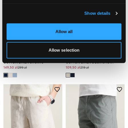
Show details
Allow all
WYPRZEDAŻ
WYPRZEDAŻ
Allow selection
GANT
U.S. Polo Assn.
COTTON LINEN SHORTS
COTTON LINEN DECK SHORT
149,50 zł
299 zł
109,50 zł
219 zł