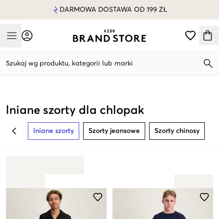
DARMOWA DOSTAWA OD 199 ZŁ
Mobile Menu
Szukaj wg produktu, kategorii lub marki
Mobile Menu
lniane szorty dla chlopak
lniane szorty
Szorty jeansowe
Szorty chinosy
BACK