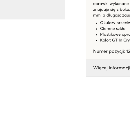
oprawki wykonane z
znajduje się z bok
mm, a długość zau
Okulary przeci
Ciemne szkła
Plastikowe opr
Kolor: GT In Cr
Numer pozycji
:
1
Więcej informacji