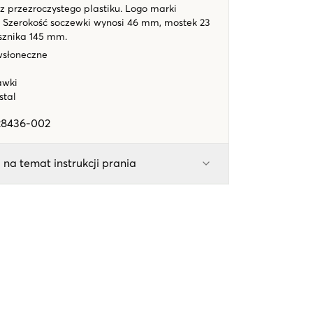
 przezroczystego plastiku. Logo marki
u. Szerokość soczewki wynosi 46 mm, mostek 23
sznika 145 mm.
wsłoneczne
awki
ystal
28436-002
 na temat instrukcji prania