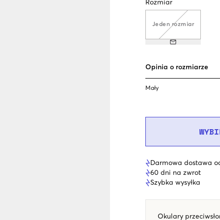
Rozmiar
Jeden rozmiar
Opinia o rozmiarze
Mały
WYBI
Darmowa dostawa od
60 dni na zwrot
Szybka wysyłka
Okulary przeciwsło