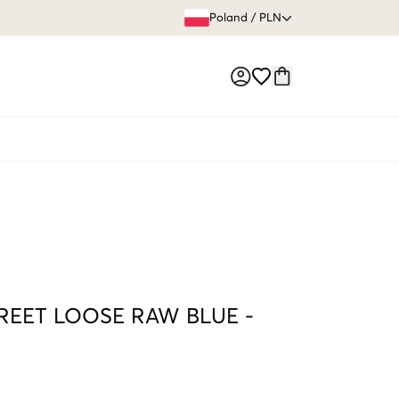
60 DNI 
Poland
/
PLN
Market switch
REET LOOSE RAW BLUE
-