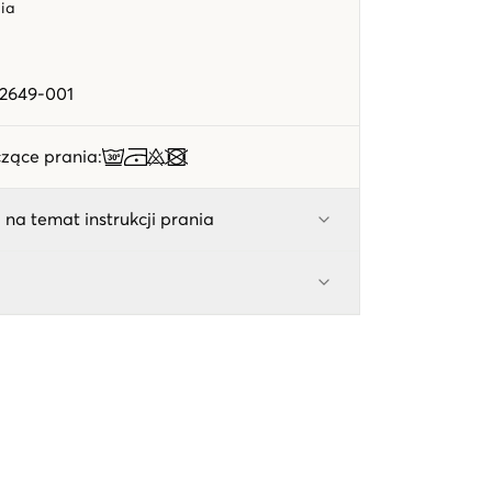
lia
e
12649-001
zące prania
:
 na temat instrukcji prania