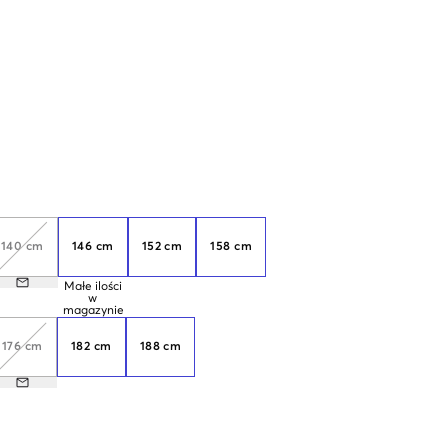
140 cm
146 cm
152 cm
158 cm
Małe ilości
w
magazynie
176 cm
182 cm
188 cm