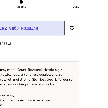
Idealny
Duży
ERZ SWÓJ ROZMIAR
 199 zł
ansy marki Grunt. Rozporek składa się z
skawicznego, a talia jest regulowana za
nętrznej stronie. Stan jest średni. Te jeansy
zukasz swobodnego i prostego looku.
eszeniowy
ikiem i zamkiem błyskawicznym
ki