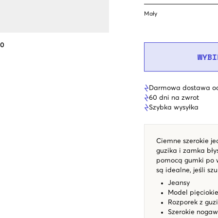
Mały
70
WYBI
Darmowa dostawa od
60 dni na zwrot
Szybka wysyłka
Ciemne szerokie je
guzika i zamka bły
pomocą gumki po wew
są idealne, jeśli s
Jeansy
Model pięcioki
Rozporek z guz
Szerokie nogaw