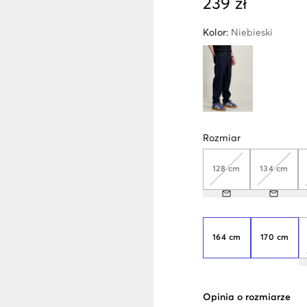
239 zł
Kolor
:
Niebieski
Rozmiar
128 cm
134 cm
164 cm
170 cm
Opinia o rozmiarze