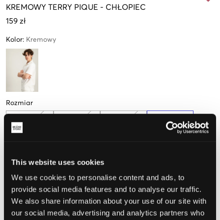
KREMOWY
TERRY PIQUE
-
CHŁOPIEC
159 zł
Kolor
:
Kremowy
Rozmiar
134-140 cm
146-152 cm
158-164 cm
170-176 cm
Małe ilości
w
magazynie
This website uses cookies
We use cookies to personalise content and ads, to
Opinia o rozmiarze
provide social media features and to analyse our traffic.
We also share information about your use of our site with
Mały
Idealny
Duży
our social media, advertising and analytics partners who