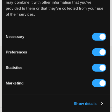
may combine it with other information that you’ve
provided to them or that they’ve collected from your use
WYBIERZ SWÓJ ROZMIAR
of their services.
Darmowa dostawa od 199 zł
Consent
60 dni na zwrot
Necessary
Selection
Szybka wysyłka
Preferences
Poznaj terry piqué od RYVLS. Polo ma kołnierzyk i guziki w
tonacji dopasowanej do całości. Krój jest swobodny. Zestaw je
koniecznie razem z pasującymi szortami, aby stworzyć komplet.
Statistics
Polo
Terry
Kołnierzyk
Marketing
Swobodny krój
Kolor: Terry Pique
Numer pozycji
:
128005-001
Show details