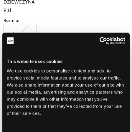
DZIEWCZYNA
9 zł
Rozmiar
Jeden rozmiar
Opinia o rozmiarze
This website uses cookies
We use cookies to personalise content and ads, to
Mały
Idealny
Duży
provide social media features and to analyse our traffic.
We also share information about your use of our site with
our social media, advertising and analytics partners who
WYBIERZ SWÓJ ROZMIAR
may combine it with other information that you’ve
provided to them or that they’ve collected from your use
of their services.
Darmowa dostawa od 199 zł
60 dni na zwrot
Szybka wysyłka