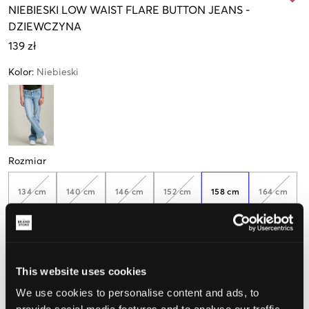
NIEBIESKI
LOW WAIST FLARE BUTTON JEANS
-
DZIEWCZYNA
139 zł
Kolor
:
Niebieski
Rozmiar
134 cm
140 cm
146 cm
152 cm
158 cm
164 cm
170 cm
This website uses cookies
We use cookies to personalise content and ads, to
Opinia o rozmiarze