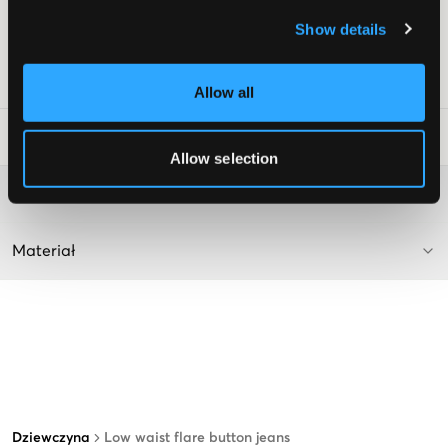
Flare
Regulowany stan
Show details
Kolor: Dt Blue
Numer pozycji
:
122436-002
Allow all
Wskazówki dotyczące prania
:
Allow selection
Więcej informacji na temat instrukcji prania
Materiał
Dziewczyna
Low waist flare button jeans