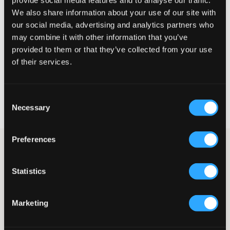
provide social media features and to analyse our traffic.
We also share information about your use of our site with
Mały
Idealny
Duży
our social media, advertising and analytics partners who
may combine it with other information that you’ve
provided to them or that they’ve collected from your use
WYBIERZ SWÓJ ROZMIAR
of their services.
Darmowa dostawa od 199 zł
Consent
60 dni na zwrot
Necessary
Selection
Szybka wysyłka
Preferences
Jeansy flare od Gina Tricot Young. Stan jest niski, a rozporek
zapinany jest na guziki. Stan jest regulowany, aby jeansy leżały
jak najlepiej i były jak najbardziej wygodne. Nogawki mają
Statistics
wąski krój i są rozszerzane na dole.
Jeansy
Rozporek zapinany na guziki
Marketing
Model pięciokieszeniowy
Niski stan