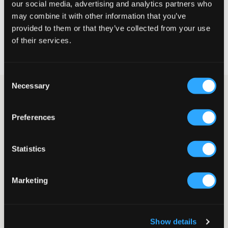
our social media, advertising and analytics partners who
WYBIERZ SWÓJ ROZMIAR
may combine it with other information that you’ve
provided to them or that they’ve collected from your use
of their services.
Darmowa dostawa od 199 zł
60 dni na zwrot
Szybka wysyłka
Consent
Necessary
Selection
Szara bluza z kapturem i kieszeniami na zamek marki Nike.
Logo jest wyhaftowane na biało na klatce piersiowej. Bluza ma
ściągacze u dołu oraz przy mankietach. Ta bluza z kapturem
Preferences
sprawdzi się zarówno do szkoły, jak i na trening.
Bluza z kapturem na zamek
Zamek błyskawiczny
Statistics
Haft
Prążkowane ściągacze
Kaptur
Marketing
Kieszenie
Regularny fason
Kolor: Carbon Heather/Smoke grey/White
Show details
Numer pozycji
:
120805-002