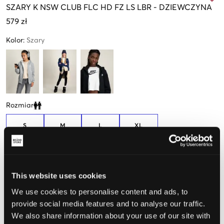
SZARY
K NSW CLUB FLC HD FZ LS LBR
-
DZIEWCZYNA
579 zł
Kolor
:
Szary
Rozmiar
Clone modal
S
M
L
XL
128-137cm
137-147cm
147-158cm
158-170cm
Opinia o rozmiarze
This website uses cookies
Mały
Idealny
Duży
We use cookies to personalise content and ads, to
provide social media features and to analyse our traffic.
We also share information about your use of our site with