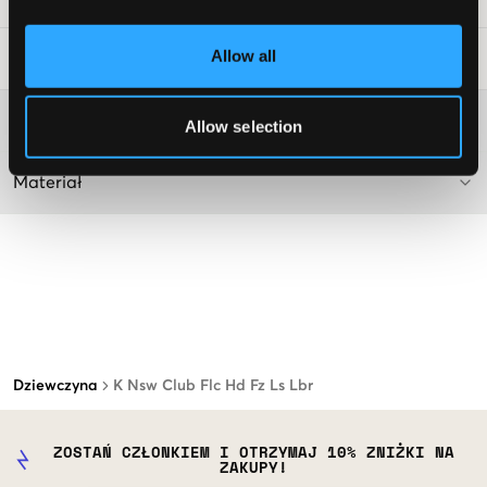
Allow all
Wskazówki dotyczące prania
:
Więcej informacji na temat instrukcji prania
Allow selection
Materiał
Dziewczyna
K Nsw Club Flc Hd Fz Ls Lbr
ZOSTAŃ CZŁONKIEM I OTRZYMAJ 10% ZNIŻKI NA
ZAKUPY!