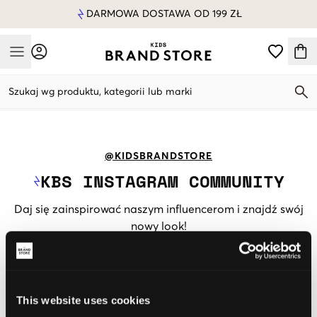
DARMOWA DOSTAWA OD 199 ZŁ
Mobile Menu
Szukaj wg produktu, kategorii lub marki
Mobile Menu
@KIDSBRANDSTORE
KBS INSTAGRAM COMMUNITY
Daj się zainspirować naszym influencerom i znajdź swój
nowy look!
FILTR
:
Chłopiec
Dziewczynka
This website uses cookies
Dżinsy
Swetry
Kurtki
Buty
Koszulki
Koszule