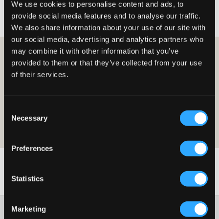
We use cookies to personalise content and ads, to
Spodnie
Szorty
Sukienki
Spódnice
Akcesoria
provide social media features and to analyse our traffic.
We also share information about your use of our site with
our social media, advertising and analytics partners who
may combine it with other information that you’ve
ZOSTAŃ CZŁONKIEM I OTRZYMAJ 10% ZNIŻKI NA
ZAKUPY!
provided to them or that they’ve collected from your use
of their services.
ZOSTAŃ CZŁONKIEM JUŻ DZIŚ
Oferta jest ważna przy pierwszym zakupie jako członek i w zwykłych
Consent
cenach. Zniżki nie można łączyć z innymi ofertami. Aby uzyskać więcej
Necessary
Selection
informacji na temat członkostwa, przeczytaj
warunki członkostwa
i
nasza
polityka-prywatnoci
Preferences
Statistics
Obsługa klienta
Marketing