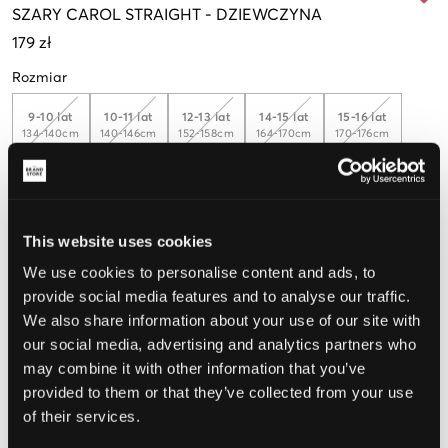
SZARY
CAROL STRAIGHT
-
DZIEWCZYNA
179 zł
Rozmiar
9-10 lat
10-11 lat
12-13 lat
14-15 lat
15-16 lat
134-140cm
140-146cm
152-158cm
164-170cm
170-176cm
Opinia o rozmiarze
This website uses cookies
Mały
Idealny
Duży
We use cookies to personalise content and ads, to
provide social media features and to analyse our traffic.
We also share information about your use of our site with
WYBIERZ SWÓJ ROZMIAR
our social media, advertising and analytics partners who
may combine it with other information that you’ve
provided to them or that they’ve collected from your use
Darmowa dostawa od 199 zł
of their services.
60 dni na zwrot
Szybka wysyłka