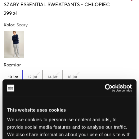
SZARY
ESSENTIAL SWEATPANTS
-
CHŁOPIEC
299 zł
Kolor
:
Szary
Rozmiar
10 lat
12 lat
14 lat
16 lat
140 cm
(152 cm)
(164 cm)
(176 cm)
Tylko
1
dostępny
This website uses cookies
Opinia o rozmiarze
We use cookies to personalise content and ads, to
Mały
Idealny
Duży
provide social media features and to analyse our traffic.
We also share information about your use of our site with