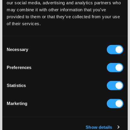
our social media, advertising and analytics partners who
may combine it with other information that you’ve
WYBIERZ SWÓJ ROZMIAR
provided to them or that they’ve collected from your use
of their services.
Darmowa dostawa od 199 zł
60 dni na zwrot
Szybka wysyłka
Consent
Necessary
Selection
Jasnoszare spodnie dresowe marki TOMMY HILFIGER. Spodnie
majä kieszenie boczne i jednä kieszeń z tyłu oraz haftowane
Preferences
logo umieszczone w widocznym miejscu na nogawce. Stylowe i
wygodne. Chętnie zestaw je z pasujäcä bluzä z kapturem/T-
shirtem lub bluzä dresowä.
Statistics
Spodnie dresowe
Kieszenie boczne
Tylna kieszeń
Marketing
Haft
Ściägacze przy nogawkach
Kolor: Light Grey Heather
Show details