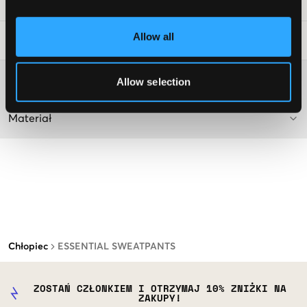
Numer pozycji
:
115197-002
Allow all
Wskazówki dotyczące prania
:
Więcej informacji na temat instrukcji prania
Allow selection
Materiał
Chłopiec
ESSENTIAL SWEATPANTS
ZOSTAŃ CZŁONKIEM I OTRZYMAJ 10% ZNIŻKI NA
ZAKUPY!