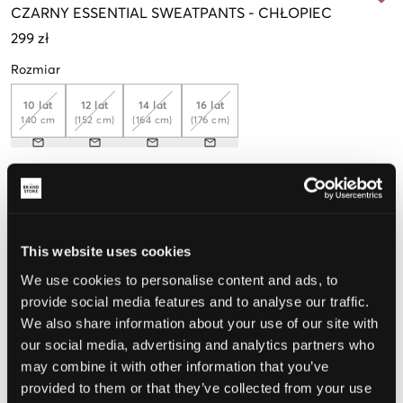
CZARNY
ESSENTIAL SWEATPANTS
-
CHŁOPIEC
299 zł
Rozmiar
10 lat
12 lat
14 lat
16 lat
140 cm
(152 cm)
(164 cm)
(176 cm)
Opinia o rozmiarze
Mały
Idealny
Duży
This website uses cookies
We use cookies to personalise content and ads, to
provide social media features and to analyse our traffic.
WYBIERZ SWÓJ ROZMIAR
We also share information about your use of our site with
our social media, advertising and analytics partners who
Darmowa dostawa od 199 zł
may combine it with other information that you’ve
60 dni na zwrot
provided to them or that they’ve collected from your use
Szybka wysyłka