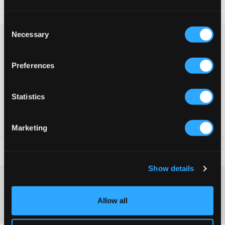
60 dni na zwrot
Szybka wysyłka
Consent
Necessary
Selection
Ciemnoniebieska koszulka z długim rękawem od LMTD.
Koszulka ma okrągły dekolt i dopasowany fason. Ta koszulka
pasuje zarówno do spódnicy, jak i do spodni.
Preferences
Koszulka
Okrągły dekolt
Dopasowany fason
Statistics
Kolor: Navy Blazer
Numer pozycji
:
128402-001
Marketing
Wskazówki dotyczące prania
:
Show details
Więcej informacji na temat instrukcji prania
Allow all
Materiał