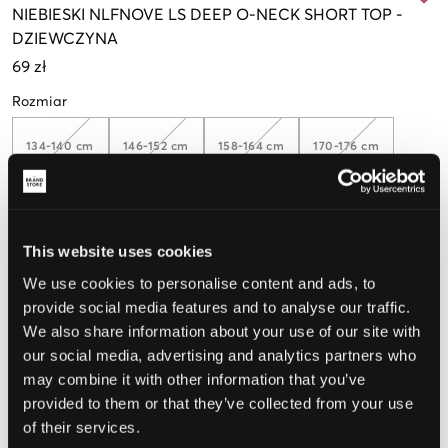
NIEBIESKI
NLFNOVE LS DEEP O-NECK SHORT TOP
-
DZIEWCZYNA
69 zł
Rozmiar
134-140 cm
146-152 cm
158-164 cm
170-176 cm
Opinia o rozmiarze
This website uses cookies
Mały
Idealny
Duży
We use cookies to personalise content and ads, to
provide social media features and to analyse our traffic.
We also share information about your use of our site with
our social media, advertising and analytics partners who
WYBIERZ SWÓJ ROZMIAR
may combine it with other information that you’ve
provided to them or that they’ve collected from your use
of their services.
Darmowa dostawa od 199 zł