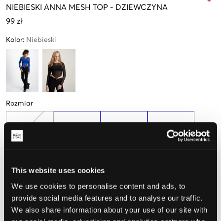
NIEBIESKI
ANNA MESH TOP
-
DZIEWCZYNA
99 zł
Kolor
:
Niebieski
Rozmiar
134-140 cm
146-152 cm
158-164 cm
170-176 cm
Opinia o rozmiarze
This website uses cookies
We use cookies to personalise content and ads, to
Mały
Idealny
Duży
provide social media features and to analyse our traffic.
We also share information about your use of our site with