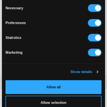
Consent
W serii Edblads Bel serce to piękny, mieniący się kamień, który
Necessary
Selection
jest jednocześnie trochę zadziorny i klasyczny — i staje się
Twoim ulubionym dodatkiem do noszenia każdego dnia w
tygodniu. W Bel hoops serce jest zawieszone pod obręczą i
Preferences
prezentowane tutaj w błyszczącym pozłacanym wykończeniu na
14K. Noś kolczyki z naszyjnikiem z serii Bel.
Rozmiar 8x8 mm
Statistics
Wysokość 4,5 mm
Średnica obręczy 13 mm
Cyrkonia sześcienna
Marketing
Błyszczące pozłacanie 14K
Bez niklu
Numer pozycji
:
128373-001
Show details
Więcej informacji na temat instrukcji prania
Allow all
Allow selection