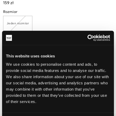
159 zł
Rozmiar
Jeden rozmiar
Opinia o rozmiarze
This website uses cookies
Mały
Idealny
Duży
We use cookies to personalise content and ads, to
provide social media features and to analyse our traffic.
We also share information about your use of our site with
WYBIERZ SWÓJ ROZMIAR
our social media, advertising and analytics partners who
may combine it with other information that you’ve
provided to them or that they’ve collected from your use
Darmowa dostawa od 199 zł
of their services.
60 dni na zwrot
Szybka wysyłka